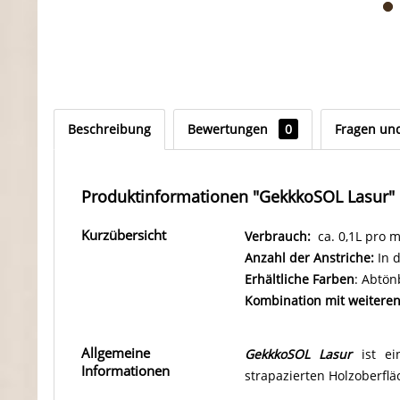
Beschreibung
Bewertungen
0
Fragen un
Produktinformationen "GekkkoSOL Lasur"
Kurzübersicht
Verbrauch:
ca. 0,1L pro m²
Anzahl der Anstriche:
In d
Erhältliche Farben
: Abtön
Kombination mit weiteren
Allgemeine
GekkkoSOL Lasur
ist ein
Informationen
strapazierten Holzoberflä