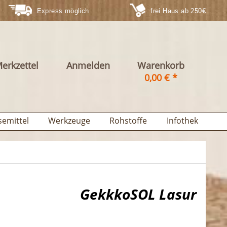
Express möglich
frei Haus ab 250€
erkzettel
Anmelden
Warenkorb
0,00 € *
semittel
Werkzeuge
Rohstoffe
Infothek
GekkkoSOL Lasur