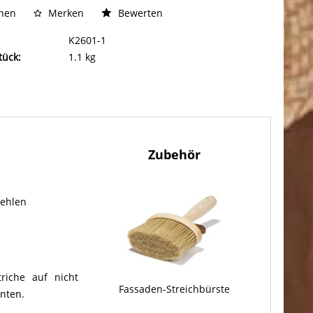
chen
Merken
Bewerten
K2601-1
tück:
1.1 kg
Zubehör
fehlen
riche auf nicht
Fassaden-Streichbürste
enten.