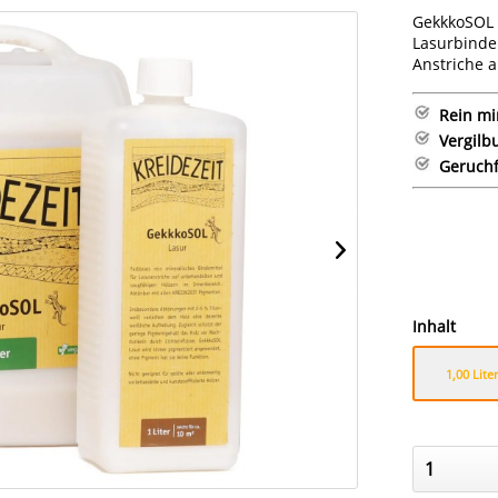
GekkkoSOL L
Lasurbinde
Anstriche 
Rein mi
Vergilb
Geruchf
Inhalt
1,00 Liter