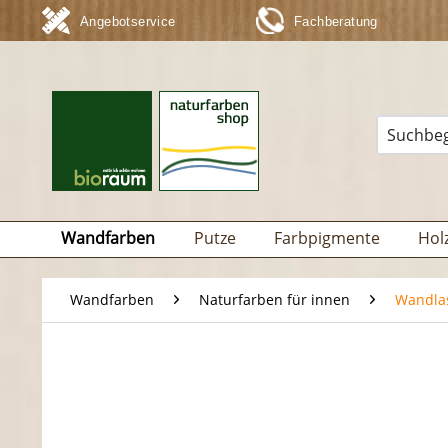
Angebotservice
Fachberatung
Wandfarben
Putze
Farbpigmente
Hol
Wandfarben
Naturfarben für innen
Wandla