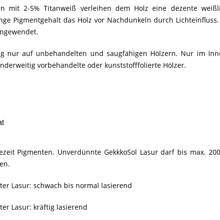
n mit 2-5% Titanweiß verleihen dem Holz eine dezente weißli
inge Pigmentgehalt das Holz vor Nachdunkeln durch Lichteinfluss.
angewendet.
ng nur auf unbehandelten und saugfähigen Hölzern. Nur im Inn
anderweitig vorbehandelte oder kunststofffolierte Hölzer.
n!
dezeit Pigmenten. Unverdünnte GekkkoSol Lasur darf bis max. 20
en.
er Lasur: schwach bis normal lasierend
er Lasur: kräftig lasierend