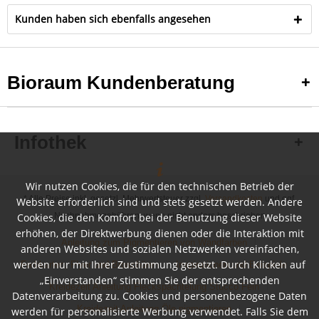
Kunden haben sich ebenfalls angesehen
Bioraum Kundenberatung
Infothek
Wir nutzen Cookies, die für den technischen Betrieb der
* Alle Preise inkl. gesetzl. Mehrwertsteuer zzgl.
Versandkosten
und ggf.
Website erforderlich sind und stets gesetzt werden. Andere
Cookies, die den Komfort bei der Benutzung dieser Website
Nachnahmegebühren, wenn nicht anders beschrieben
erhöhen, der Direktwerbung dienen oder die Interaktion mit
Anleitung zum Pigmentieren von Wandfarben
anderen Websites und sozialen Netzwerken vereinfachen,
werden nur mit Ihrer Zustimmung gesetzt. Durch Klicken auf
Farbkarten, Flyer und Broschüren
Inspirationen und Beispiele
„Einverstanden“ stimmen Sie der entsprechenden
Kreidezeit Anleitung Fleckspachtelung Stucco Fein
Datenverarbeitung zu. Cookies und personenbezogene Daten
Kreidezeit Anleitung Öle pigmentieren
werden für personalisierte Werbung verwendet. Falls Sie dem