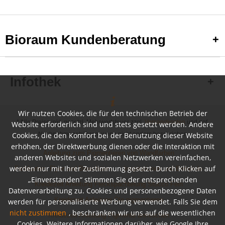
Bioraum Kundenberatung
Infothek
Wir nutzen Cookies, die für den technischen Betrieb der
* Alle Preise inkl. gesetzl. Mehrwertsteuer zzgl.
Versandkosten
und ggf.
Website erforderlich sind und stets gesetzt werden. Andere
Nachnahmegebühren, wenn nicht anders beschrieben
Cookies, die den Komfort bei der Benutzung dieser Website
erhöhen, der Direktwerbung dienen oder die Interaktion mit
Anleitung zum Pigmentieren von Wandfarben
anderen Websites und sozialen Netzwerken vereinfachen,
werden nur mit Ihrer Zustimmung gesetzt. Durch Klicken auf
Farbkarten, Flyer und Broschüren
Inspirationen und Beispiele
„Einverstanden“ stimmen Sie der entsprechenden
Kreidezeit Anleitung Fleckspachtelung Stucco Fein
Datenverarbeitung zu. Cookies und personenbezogene Daten
Kreidezeit Anleitung Öle pigmentieren
werden für personalisierte Werbung verwendet. Falls Sie dem
nicht zustimmen
, beschränken wir uns auf die wesentlichen
Kreidezeit Anleitung Pigmente anmischen
Cookies. Weitere Informationen darüber, wie Google Ihre