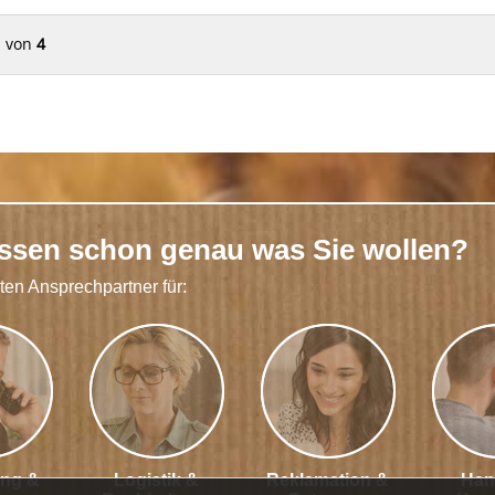
von
4
issen schon genau was Sie wollen?
kten Ansprechpartner für:
ung &
Logistik &
Reklamation &
Han