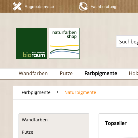
Angebotservice
Fachberatung
Wandfarben
Putze
Farbpigmente
Hol
Farbpigmente
Naturpigmente
Wandfarben
Topseller
Putze