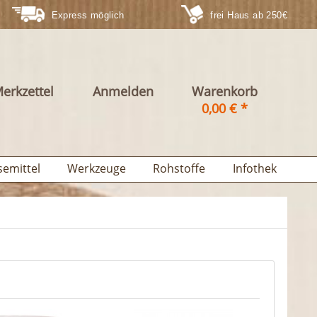
Express möglich
frei Haus ab 250€
erkzettel
Anmelden
Warenkorb
0,00 € *
semittel
Werkzeuge
Rohstoffe
Infothek