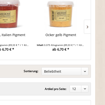
, Italien Pigment
Ocker gelb Pigment
Spi
logramm
(89,33 € * / 1 Kilogramm)
Inhalt
0.075 Kilogramm
(89,33 € * / 1 Kilogramm)
Inhalt
0.07
b 6,70 € *
ab 6,70 € *
Sortierung:
Artikel pro Seite: