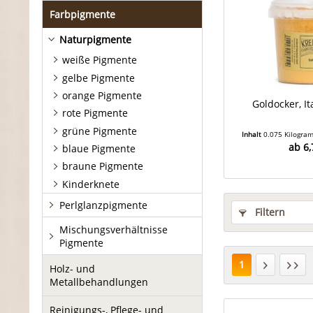
Farbpigmente
Naturpigmente
weiße Pigmente
gelbe Pigmente
orange Pigmente
Goldocker, I
rote Pigmente
grüne Pigmente
Inhalt
0.075 Kilogr
ab 6,
blaue Pigmente
braune Pigmente
Kinderknete
Perlglanzpigmente
Filtern
Mischungsverhältnisse
Pigmente
1
Holz- und
Metallbehandlungen
Reinigungs-, Pflege- und