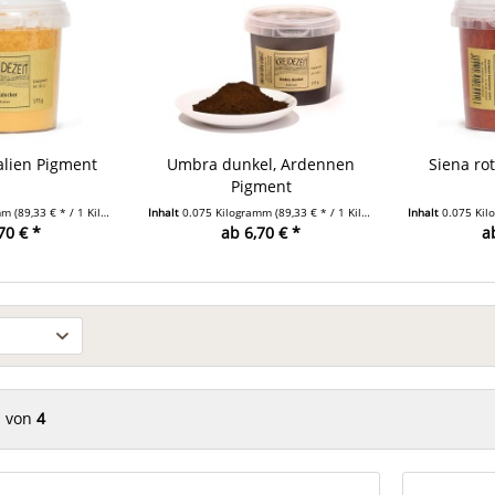
talien Pigment
Umbra dunkel, Ardennen
Siena rot
Pigment
amm
(89,33 € * / 1 Kilogramm)
Inhalt
0.075 Kilogramm
(89,33 € * / 1 Kilogramm)
Inhalt
0.075 Ki
70 € *
ab 6,70 € *
a
von
4