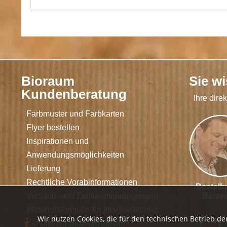
Bioraum
Sie w
Kundenberatung
Ihre dire
Farbmuster und Farbkarten
Flyer bestellen
Inspirationen und
Anwendungsmöglichkeiten
Lieferung
Rechtliche Vorabinformationen
Bestell
Versand- und Zahlungsbedingungen
Berat
Widerrufsformular für Ihre Bestellung
Wir nutzen Cookies, die für den technischen Betrieb de
Kontakt zur Bioraum GmbH