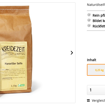
Naturölseif
Rein pfl
Bildet 
Rückfet
Inhalt
0,25 kg
Verglei