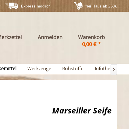
Express möglich
frei Haus ab 250€
erkzettel
Anmelden
Warenkorb
0,00 € *
semittel
Werkzeuge
Rohstoffe
Infothek

Marseiller Seife