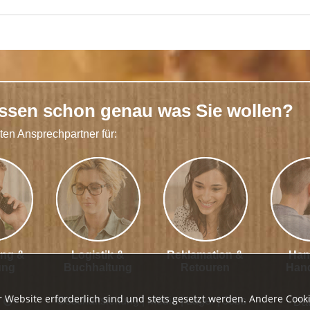
issen schon genau was Sie wollen?
kten Ansprechpartner für:
ung &
Logistik &
Reklamation &
Han
ung
Buchhaltung
Retouren
Han
r Website erforderlich sind und stets gesetzt werden. Andere Cooki
Geschäftsleitung
|
Media
|
Lager
|
Jobs
Dat