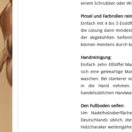
einem Schrubber oder Wis
Pinsel und Farbrollen rei
Einfach mit 4 bis 5 Esslö
die Lösung dann mindest
der abgekühlten Seifenl
können meistens durch ku
Handreinigung
:
Einfach zehn Eßlöffel Ma
sich eine geleeartige Ma
waschen. Bei stärkerer 
in die Hand nehmen. 
handelsüblichen Handwas
Den Fußboden seifen:
Um Nadelholzoberfläch
Deutschlands üblich, die
Holzcharaker weitestgehe