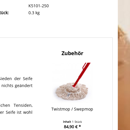
K5101-250
tück:
0.3 kg
Zubehör
Sieden der Seife
t nichts geändert
ichen Tensiden,
Twistmop / Swepmop
r Seife ist wohl
Inhalt
1 Stück
84,90 € *