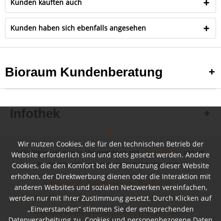
Kunden kauften auch
Kunden haben sich ebenfalls angesehen
Bioraum Kundenberatung
Infothek
Wir nutzen Cookies, die für den technischen Betrieb der
* Alle Preise inkl. gesetzl. Mehrwertsteuer zzgl.
Versandkosten
und ggf.
Website erforderlich sind und stets gesetzt werden. Andere
Cookies, die den Komfort bei der Benutzung dieser Website
Nachnahmegebühren, wenn nicht anders beschrieben
erhöhen, der Direktwerbung dienen oder die Interaktion mit
Anleitung zum Pigmentieren von Wandfarben
anderen Websites und sozialen Netzwerken vereinfachen,
werden nur mit Ihrer Zustimmung gesetzt. Durch Klicken auf
Farbkarten, Flyer und Broschüren
Inspirationen und Beispiele
„Einverstanden“ stimmen Sie der entsprechenden
Kreidezeit Anleitung Fleckspachtelung Stucco Fein
Datenverarbeitung zu. Cookies und personenbezogene Daten