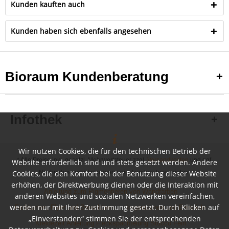
Kunden kauften auch
Kunden haben sich ebenfalls angesehen
Bioraum Kundenberatung
Infothek
Wir nutzen Cookies, die für den technischen Betrieb der
* Alle Preise inkl. gesetzl. Mehrwertsteuer zzgl.
Versandkosten
und ggf.
Website erforderlich sind und stets gesetzt werden. Andere
Cookies, die den Komfort bei der Benutzung dieser Website
Nachnahmegebühren, wenn nicht anders beschrieben
erhöhen, der Direktwerbung dienen oder die Interaktion mit
Anleitung zum Pigmentieren von Wandfarben
anderen Websites und sozialen Netzwerken vereinfachen,
werden nur mit Ihrer Zustimmung gesetzt. Durch Klicken auf
Farbkarten, Flyer und Broschüren
Inspirationen und Beispiele
„Einverstanden“ stimmen Sie der entsprechenden
Kreidezeit Anleitung Fleckspachtelung Stucco Fein