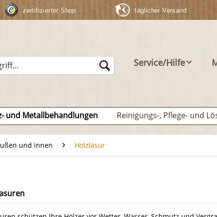
zertifizierter Shop
täglicher Versand
Service/Hilfe
M
z- und Metallbehandlungen
Reinigungs-, Pflege- und Lö
außen und innen
Holzlasur
lasuren
uren schützen Ihre Hölzer vor Wetter, Wasser, Schmutz und Vergrau