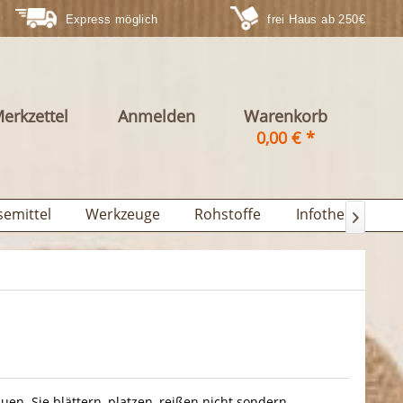
Express möglich
frei Haus ab 250€
erkzettel
Anmelden
Warenkorb
0,00 € *
semittel
Werkzeuge
Rohstoffe
Infothek

en. Sie blättern, platzen, reißen nicht sondern