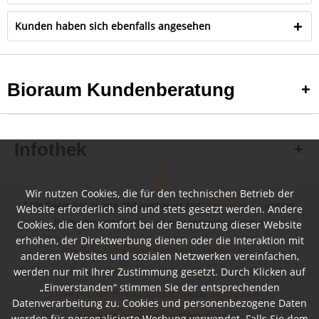
Kunden haben sich ebenfalls angesehen
Bioraum Kundenberatung
Infothek
Wir nutzen Cookies, die für den technischen Betrieb der
* Alle Preise inkl. gesetzl. Mehrwertsteuer zzgl.
Versandkosten
und ggf.
Website erforderlich sind und stets gesetzt werden. Andere
Cookies, die den Komfort bei der Benutzung dieser Website
Nachnahmegebühren, wenn nicht anders beschrieben
erhöhen, der Direktwerbung dienen oder die Interaktion mit
Anleitung zum Pigmentieren von Wandfarben
anderen Websites und sozialen Netzwerken vereinfachen,
werden nur mit Ihrer Zustimmung gesetzt. Durch Klicken auf
Farbkarten, Flyer und Broschüren
Inspirationen und Beispiele
„Einverstanden“ stimmen Sie der entsprechenden
Kreidezeit Anleitung Fleckspachtelung Stucco Fein
Datenverarbeitung zu. Cookies und personenbezogene Daten
Kreidezeit Anleitung Öle pigmentieren
werden für personalisierte Werbung verwendet. Falls Sie dem