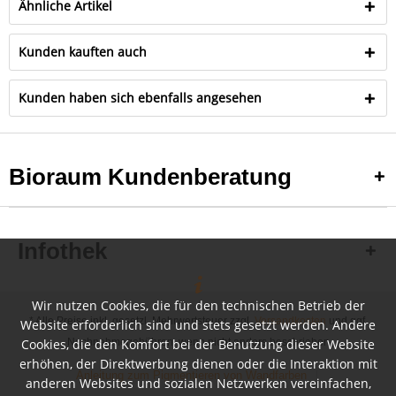
Ähnliche Artikel
Kunden kauften auch
Kunden haben sich ebenfalls angesehen
Bioraum Kundenberatung
Infothek
Wir nutzen Cookies, die für den technischen Betrieb der
* Alle Preise inkl. gesetzl. Mehrwertsteuer zzgl.
Versandkosten
und ggf.
Website erforderlich sind und stets gesetzt werden. Andere
Cookies, die den Komfort bei der Benutzung dieser Website
Nachnahmegebühren, wenn nicht anders beschrieben
erhöhen, der Direktwerbung dienen oder die Interaktion mit
Anleitung zum Pigmentieren von Wandfarben
anderen Websites und sozialen Netzwerken vereinfachen,