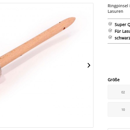
Ringpinsel 
Lasuren
Super Q
Für Las
schwarz
Größe
02
10