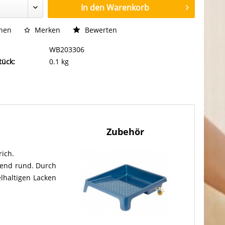
In den
Warenkorb
chen
Merken
Bewerten
WB203306
tück:
0.1 kg
Zubehör
rich.
hend rund. Durch
elhaltigen Lacken