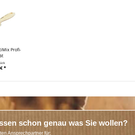
iMix Profi-
ät
tück
€ *
issen schon genau was Sie wollen?
kten Ansprechpartner für: