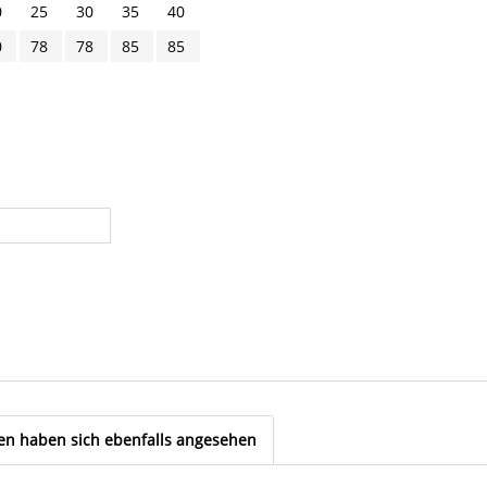
0
25
30
35
40
0
78
78
85
85
n haben sich ebenfalls angesehen