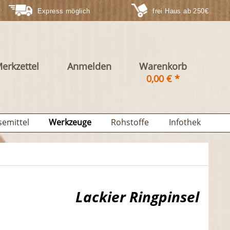
Express möglich
frei Haus ab 250€
erkzettel
Anmelden
Warenkorb
0,00 € *
semittel
Werkzeuge
Rohstoffe
Infothek
Lackier Ringpinsel