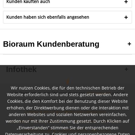
Kunden kauften auch
Kunden haben sich ebenfalls angesehen
Bioraum Kundenberatung
Infothek
Wir nutzen Cookies, die für den technischen Betrieb der
* Alle Preise inkl. gesetzl. Mehrwertsteuer zzgl.
Versandkosten
und ggf.
Website erforderlich sind und stets gesetzt werden. Andere
Cookies, die den Komfort bei der Benutzung dieser Website
Nachnahmegebühren, wenn nicht anders beschrieben
erhöhen, der Direktwerbung dienen oder die Interaktion mit
Anleitung zum Pigmentieren von Wandfarben
anderen Websites und sozialen Netzwerken vereinfachen,
werden nur mit Ihrer Zustimmung gesetzt. Durch Klicken auf
Farbkarten, Flyer und Broschüren
Inspirationen und Beispiele
„Einverstanden“ stimmen Sie der entsprechenden
Kreidezeit Anleitung Fleckspachtelung Stucco Fein
Datenverarbeitung zu. Cookies und personenbezogene Daten