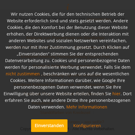
Wir nutzen Cookies, die für den technischen Betrieb der
* Alle Preise inkl. gesetzl. Mehrwertsteuer zzgl.
Versandkosten
und ggf.
Website erforderlich sind und stets gesetzt werden. Andere
Nachnahmegebühren, wenn nicht anders beschrieben
Cookies, die den Komfort bei der Benutzung dieser Website
erhöhen, der Direktwerbung dienen oder die Interaktion mit
Anleitung zum Pigmentieren von Wandfarben
anderen Websites und sozialen Netzwerken vereinfachen,
werden nur mit Ihrer Zustimmung gesetzt. Durch Klicken auf
Farbkarten, Flyer und Broschüren
Inspirationen und Beispiele
„Einverstanden“ stimmen Sie der entsprechenden
Kreidezeit Anleitung Fleckspachtelung Stucco Fein
Datenverarbeitung zu. Cookies und personenbezogene Daten
Kreidezeit Anleitung Öle pigmentieren
werden für personalisierte Werbung verwendet. Falls Sie dem
nicht zustimmen
, beschränken wir uns auf die wesentlichen
Kreidezeit Anleitung Pigmente anmischen
Cookies. Weitere Informationen darüber, wie Google Ihre
Kreidezeit Anleitung Stuccotechnik mit Perlglanzpigmenten
personenbezogenen Daten verwendet, wenn Sie Ihre
Einwilligung über unsere Website erteilen, finden Sie
hier
. Dort
Kreidezeit Blog
Kreidezeit Produktbroschüre
erfahren Sie auch, wie andere Dritte Ihre personenbezogenen
Produktinfos – Technische Merkblätter
Daten verwenden.
Mehr Informationen
Standölfarben von Kreidezeit
Untergrundvoraussetzungen – was wofür?
Einverstanden
Konfigurieren
Copyright © Bioraum GmbH - Alle Rechte vorbehalten.