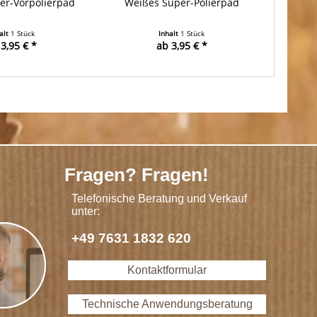
er-Vorpolierpad
Weißes Super-Polierpad
Rotes
alt
1 Stück
Inhalt
1 Stück
3,95 € *
ab 3,95 € *
Fragen? Fragen!
Telefonische Beratung und Verkauf
unter:
+49 7631 1832 620
Kontaktformular
Technische Anwendungsberatung