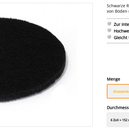
Schwarze R
von Böden 
Zur Int
Hochwer
Gleicht
Menge
Einzelartik
Durchmess
6 Zoll = 15