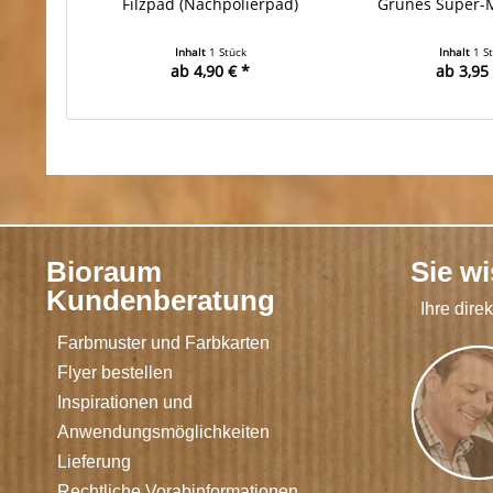
Filzpad (Nachpolierpad)
Grünes Super-
Inhalt
1 Stück
Inhalt
1 S
ab 4,90 € *
ab 3,95 
Bioraum
Sie w
Kundenberatung
Ihre dire
Farbmuster und Farbkarten
Flyer bestellen
Inspirationen und
Anwendungsmöglichkeiten
Lieferung
Rechtliche Vorabinformationen