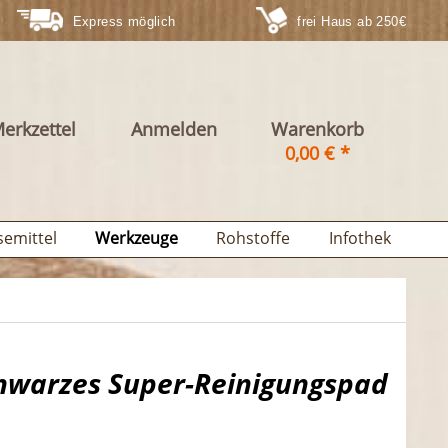
Express möglich
frei Haus ab 250€
erkzettel
Anmelden
Warenkorb
0,00 € *
semittel
Werkzeuge
Rohstoffe
Infothek
hwarzes Super-Reinigungspad