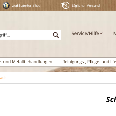
zertifizierter Shop
täglicher Versand
Service/Hilfe
M
z- und Metallbehandlungen
Reinigungs-, Pflege- und Lö
pads
Sc