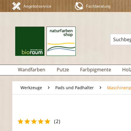
Angebotservice
Fachberatung
Wandfarben
Putze
Farbpigmente
Hol
Werkzeuge
Pads und Padhalter
Maschinen
(
2
)