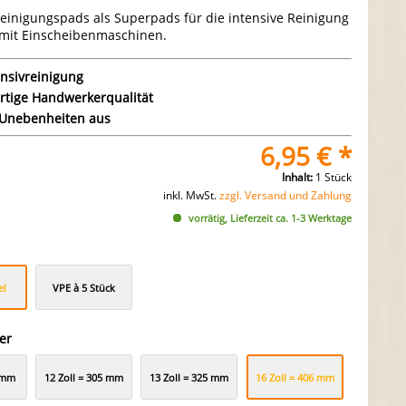
einigungspads als Superpads für die intensive Reinigung
mit Einscheibenmaschinen.
ensivreinigung
tige Handwerkerqualität
 Unebenheiten aus
6,95 € *
Inhalt:
1 Stück
inkl. MwSt.
zzgl. Versand und Zahlung
vorrätig, Lieferzeit ca. 1-3 Werktage
el
VPE à 5 Stück
er
2 mm
12 Zoll = 305 mm
13 Zoll = 325 mm
16 Zoll = 406 mm