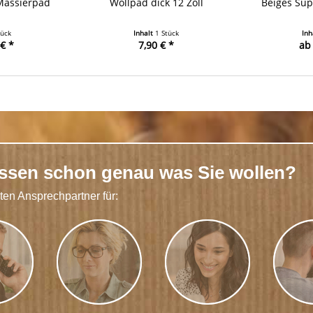
Massierpad
Wollpad dick 12 Zoll
Beiges Sup
tück
Inhalt
1 Stück
Inh
€ *
7,90 € *
ab 
issen schon genau was Sie wollen?
kten Ansprechpartner für: