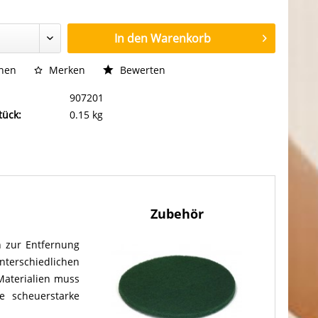
In den
Warenkorb
chen
Merken
Bewerten
907201
tück:
0.15 kg
Zubehör
 zur Entfernung
nterschiedlichen
Materialien muss
e scheuerstarke