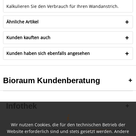
Kalkulieren Sie den Verbrauch für Ihren Wandanstrich.
Ähnliche Artikel
Kunden kauften auch
Kunden haben sich ebenfalls angesehen
Bioraum Kundenberatung
Infothek
Wir nutzen Cookies, die für den technischen Betrieb der
* Alle Preise inkl. gesetzl. Mehrwertsteuer zzgl.
Versandkosten
und ggf.
Website erforderlich sind und stets gesetzt werden. Andere