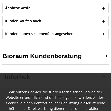
Ähnliche Artikel
Kunden kauften auch
Kunden haben sich ebenfalls angesehen
Bioraum Kundenberatung
Infothek
Wir nutzen Cookies, die für den technischen Betrieb der
* Alle Preise inkl. gesetzl. Mehrwertsteuer zzgl.
Versandkosten
und ggf.
Website erforderlich sind und stets gesetzt werden. Andere
Cookies, die den Komfort bei der Benutzung dieser Website
Nachnahmegebühren, wenn nicht anders beschrieben
erhöhen, der Direktwerbung dienen oder die Interaktion mit