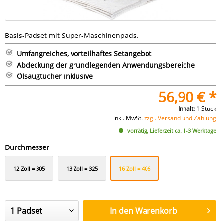
Basis-Padset mit Super-Maschinenpads.
Umfangreiches, vorteilhaftes Setangebot
Abdeckung der grundlegenden Anwendungsbereiche
Ölsaugtücher inklusive
56,90 € *
Inhalt:
1 Stück
inkl. MwSt.
zzgl. Versand und Zahlung
vorrätig, Lieferzeit ca. 1-3 Werktage
Durchmesser
12 Zoll = 305
13 Zoll = 325
16 Zoll = 406
mm
mm
mm
In den
Warenkorb