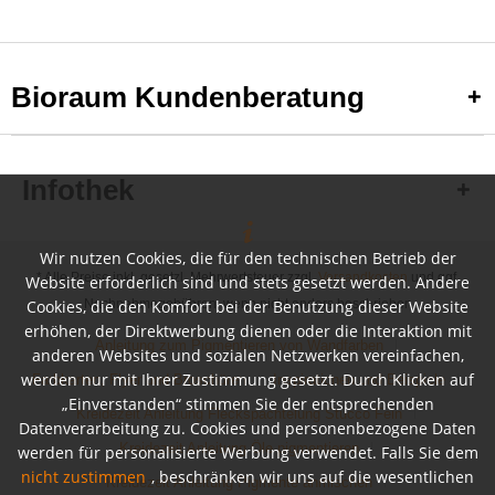
Bioraum Kundenberatung
Infothek
Wir nutzen Cookies, die für den technischen Betrieb der
* Alle Preise inkl. gesetzl. Mehrwertsteuer zzgl.
Versandkosten
und ggf.
Website erforderlich sind und stets gesetzt werden. Andere
Cookies, die den Komfort bei der Benutzung dieser Website
Nachnahmegebühren, wenn nicht anders beschrieben
erhöhen, der Direktwerbung dienen oder die Interaktion mit
Anleitung zum Pigmentieren von Wandfarben
anderen Websites und sozialen Netzwerken vereinfachen,
werden nur mit Ihrer Zustimmung gesetzt. Durch Klicken auf
Farbkarten, Flyer und Broschüren
Inspirationen und Beispiele
„Einverstanden“ stimmen Sie der entsprechenden
Kreidezeit Anleitung Fleckspachtelung Stucco Fein
Datenverarbeitung zu. Cookies und personenbezogene Daten
Kreidezeit Anleitung Öle pigmentieren
werden für personalisierte Werbung verwendet. Falls Sie dem
nicht zustimmen
, beschränken wir uns auf die wesentlichen
Kreidezeit Anleitung Pigmente anmischen