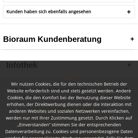
Kunden haben sich ebenfalls angesehen
Bioraum Kundenberatung
Infothek
Wir nutzen Cookies, die für den technischen Betrieb der
* Alle Preise inkl. gesetzl. Mehrwertsteuer zzgl.
Versandkosten
und ggf.
Website erforderlich sind und stets gesetzt werden. Andere
Cookies, die den Komfort bei der Benutzung dieser Website
Nachnahmegebühren, wenn nicht anders beschrieben
erhöhen, der Direktwerbung dienen oder die Interaktion mit
Anleitung zum Pigmentieren von Wandfarben
anderen Websites und sozialen Netzwerken vereinfachen,
werden nur mit Ihrer Zustimmung gesetzt. Durch Klicken auf
Farbkarten, Flyer und Broschüren
Inspirationen und Beispiele
„Einverstanden“ stimmen Sie der entsprechenden
Kreidezeit Anleitung Fleckspachtelung Stucco Fein
Datenverarbeitung zu. Cookies und personenbezogene Daten
Kreidezeit Anleitung Öle pigmentieren