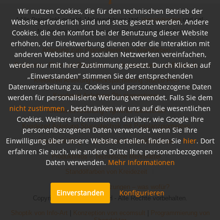
Wir nutzen Cookies, die für den technischen Betrieb der
* Alle Preise inkl. gesetzl. Mehrwertsteuer zzgl.
Versandkosten
und ggf.
Website erforderlich sind und stets gesetzt werden. Andere
Cookies, die den Komfort bei der Benutzung dieser Website
Nachnahmegebühren, wenn nicht anders beschrieben
erhöhen, der Direktwerbung dienen oder die Interaktion mit
Anleitung zum Pigmentieren von Wandfarben
anderen Websites und sozialen Netzwerken vereinfachen,
werden nur mit Ihrer Zustimmung gesetzt. Durch Klicken auf
Farbkarten, Flyer und Broschüren
Inspirationen und Beispiele
„Einverstanden“ stimmen Sie der entsprechenden
Kreidezeit Anleitung Fleckspachtelung Stucco Fein
Datenverarbeitung zu. Cookies und personenbezogene Daten
Kreidezeit Anleitung Öle pigmentieren
werden für personalisierte Werbung verwendet. Falls Sie dem
nicht zustimmen
, beschränken wir uns auf die wesentlichen
Kreidezeit Anleitung Pigmente anmischen
Cookies. Weitere Informationen darüber, wie Google Ihre
Kreidezeit Anleitung Stuccotechnik mit Perlglanzpigmenten
personenbezogenen Daten verwendet, wenn Sie Ihre
Einwilligung über unsere Website erteilen, finden Sie
hier
. Dort
Kreidezeit Blog
Kreidezeit Produktbroschüre
erfahren Sie auch, wie andere Dritte Ihre personenbezogenen
Produktinfos – Technische Merkblätter
Daten verwenden.
Mehr Informationen
Standölfarben von Kreidezeit
Untergrundvoraussetzungen – was wofür?
Einverstanden
Konfigurieren
Copyright © Bioraum GmbH - Alle Rechte vorbehalten.
Shoptik von Info-Art
|
Konzeption von ecomsult
|
Programmierung von