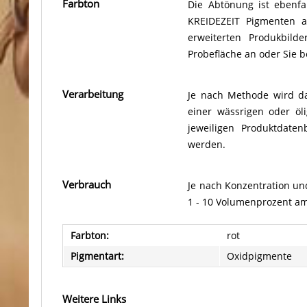
Farbton
Die Abtönung ist ebenfa
KREIDEZEIT Pigmenten a
erweiterten Produkbild
Probefläche an oder Sie b
Verarbeitung
Je nach Methode wird da
einer wässrigen oder ö
jeweiligen Produktdate
werden.
Verbrauch
Je nach Konzentration un
1 - 10 Volumenprozent a
Farbton:
rot
Pigmentart:
Oxidpigmente
Weitere Links