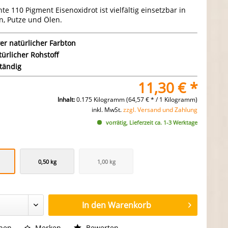
hte 110 Pigment Eisenoxidrot ist vielfältig einsetzbar in
n, Putze und Ölen.
ver natürlicher Farbton
türlicher Rohstoff
tändig
11,30 € *
Inhalt:
0.175 Kilogramm (64,57 € * / 1 Kilogramm)
inkl. MwSt.
zzgl. Versand und Zahlung
vorrätig, Lieferzeit ca. 1-3 Werktage
0,50 kg
1,00 kg
In den
Warenkorb
chen
Merken
Bewerten