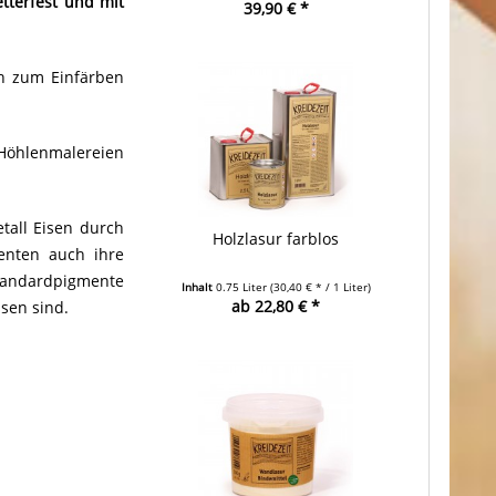
etterfest und mit
39,90 € *
ch zum Einfärben
 Höhlenmalereien
tall Eisen durch
Holzlasur farblos
enten auch ihre
Standardpigmente
Inhalt
0.75 Liter
(30,40 € * / 1 Liter)
ab 22,80 € *
ssen sind.