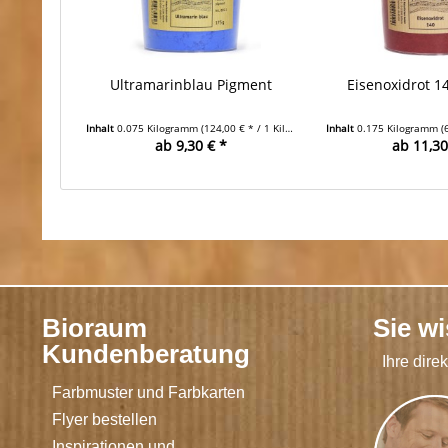
Ultramarinblau Pigment
Eisenoxidrot 1
Inhalt
0.075 Kilogramm
(124,00 € * / 1 Kilogramm)
Inhalt
0.175 Kilogramm
(
ab 9,30 € *
ab 11,30
Bioraum
Sie w
Kundenberatung
Ihre dire
Farbmuster und Farbkarten
Flyer bestellen
Inspirationen und