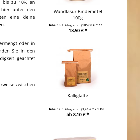
d bis zu 10% an
 hier unter den
Wandlasur Bindemittel
ten eine kleine
100g
en.
Inhalt
0.1 Kilogramm
(185,00 € * / 1 Kilogramm)
18,50 € *
vermengt oder in
nden Sie in den
igkeit geachtet
erweise zwischen
Kalkglätte
Inhalt
2.5 Kilogramm
(3,24 € * / 1 Kilogramm)
ab 8,10 € *