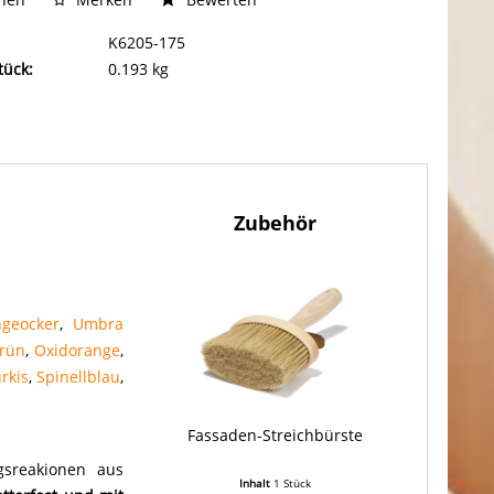
K6205-175
tück:
0.193 kg
Zubehör
geocker
,
Umbra
grün
,
Oxidorange
,
rkis
,
Spinellblau
,
Fassaden-Streichbürste
gsreakionen aus
Inhalt
1 Stück