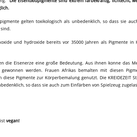
ung.
Die Eisenoxidpigmente sind extrem färbekräftig, lichtecht, w
lich.
pigmente gelten toxikologisch als unbedenklich, so dass sie au
 sind.
noxide und hydroxide bereits vor 35000 Jahren als Pigmente in
ten die Eisenerze eine große Bedeutung. Aus ihnen konne das Me
e gewonnen werden. Frauen Afrikas bemalten mit diesen Pigm
n diese Pigmente zur Körperbemalung genutzt. Die KREIDEZEIT 
unbedenklich, so dass sie auch zum Einfärben von Spielzeug zugela
ist
vegan!