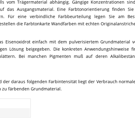
lls vom Trägermaterial abhängig. Gängige Konzentrationen sin
uf das Ausgangsmaterial. Eine Farbtonorientierung finden Sie
ern. Für eine verbindliche Farbbeurteilung legen Sie am Bes
estellen die Farbtonkarte Wandfarben mit echten Originalanstrich
s Eisenoxidrot einfach mit dem pulverisiertem Grundmaterial 
ligen Lösung beigegeben. Die konkreten Anwendungshinweise fi
nblättern. Bei manchen Pigmenten muß auf deren Alkalibeständ
d der daraus folgenden Farbintensität liegt der Verbrauch normal
m zu färbenden Grundmaterial.