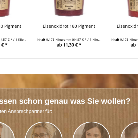
40 Pigment
Eisenoxidrot 180 Pigment
Eisenoxid
64,57 € * / 1 Kilogramm)
Inhalt
0.175 Kilogramm
(64,57 € * / 1 Kilogramm)
Inhalt
0.175 Kilo
 € *
ab 11,30 € *
ab 
issen schon genau was Sie wollen?
kten Ansprechpartner für: