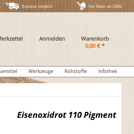
Express möglich
frei Haus ab 250€
erkzettel
Anmelden
Warenkorb
0,00 € *
semittel
Werkzeuge
Rohstoffe
Infothek
Eisenoxidrot 110 Pigment