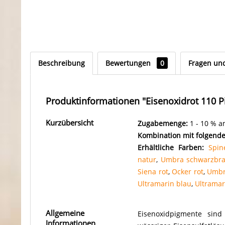
Beschreibung
Bewertungen
0
Fragen un
Produktinformationen "Eisenoxidrot 110 
Kurzübersicht
Zugabemenge:
1 - 10 % 
Kombination mit folgend
Erhältliche Farben:
Spin
natur
,
Umbra schwarzbr
Siena rot
,
Ocker rot
,
Umbr
Ultramarin blau
,
Ultramari
Allgemeine
Eisenoxidpigmente sind
Informationen