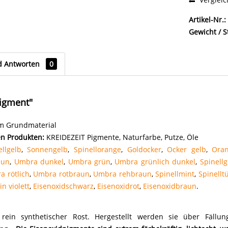
Artikel-Nr.:
Gewicht / S
d Antworten
0
Pigment"
am Grundmaterial
en Produkten:
KREIDEZEIT Pigmente, Naturfarbe, Putze, Öle
ellgelb
,
Sonnengelb
,
Spinellorange
,
Goldocker
,
Ocker gelb
,
Oran
aun
,
Umbra dunkel
,
Umbra grün
,
Umbra grünlich dunkel
,
Spinell
a rötlich
,
Umbra rotbraun
,
Umbra rehbraun
,
Spinellmint
,
Spinelltü
n violett
,
Eisenoxidschwarz
,
Eisenoxidrot
,
Eisenoxidbraun
.
 rein synthetischer Rost. Hergestellt werden sie über Fällun