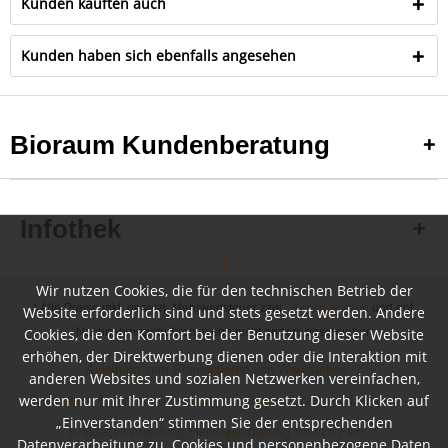
Kunden kauften auch
Kunden haben sich ebenfalls angesehen
Bioraum Kundenberatung
Infothek
Wir nutzen Cookies, die für den technischen Betrieb der
* Alle Preise inkl. gesetzl. Mehrwertsteuer zzgl.
Versandkosten
und ggf.
Website erforderlich sind und stets gesetzt werden. Andere
Cookies, die den Komfort bei der Benutzung dieser Website
Nachnahmegebühren, wenn nicht anders beschrieben
erhöhen, der Direktwerbung dienen oder die Interaktion mit
Anleitung zum Pigmentieren von Wandfarben
anderen Websites und sozialen Netzwerken vereinfachen,
werden nur mit Ihrer Zustimmung gesetzt. Durch Klicken auf
Farbkarten, Flyer und Broschüren
Inspirationen und Beispiele
„Einverstanden“ stimmen Sie der entsprechenden
Kreidezeit Anleitung Fleckspachtelung Stucco Fein
Datenverarbeitung zu. Cookies und personenbezogene Daten