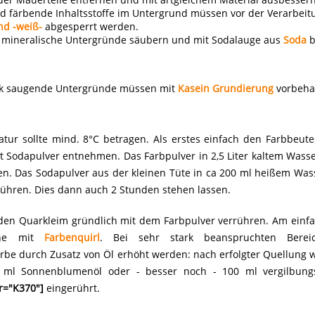
 färbende Inhaltsstoffe im Untergrund müssen vor der Verarbeit
nd -weiß-
abgesperrt werden.
 mineralische Untergründe säubern und mit Sodalauge aus
Soda
b
rk saugende Untergründe müssen mit
Kasein Grundierung
vorbeha
tur sollte mind. 8°C betragen. Als erstes einfach den Farbbeute
it Sodapulver entnehmen. Das Farbpulver in 2,5 Liter kaltem Wass
en. Das Sodapulver aus der kleinen Tüte in ca 200 ml heißem Was
ühren. Dies dann auch 2 Stunden stehen lassen.
den Quarkleim gründlich mit dem Farbpulver verrühren. Am einfa
ine mit
Farbenquirl
. Bei sehr stark beanspruchten Bere
arbe durch Zusatz von Öl erhöht werden: nach erfolgter Quellung w
0 ml Sonnenblumenöl oder - besser noch - 100 ml vergilbu
r="K370"]
eingerührt.