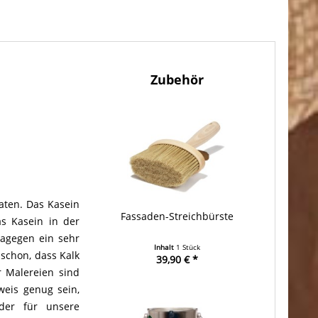
Zubehör
aten. Das Kasein
Fassaden-Streichbürste
as Kasein in der
dagegen ein sehr
Inhalt
1 Stück
schon, dass Kalk
39,90 € *
r Malereien sind
weis genug sein,
 der für unsere