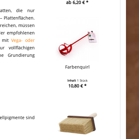
ab 6,20 € *
latten, die nur
– Plattenflächen.
rreichen, müssen
ler empfohlenen
g mit
Vega- oder
r vollflächigen
ne Grundierung
Farbenquirl
Inhalt
1 Stück
10,80 € *
nellpigmente sind