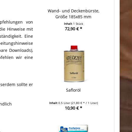
Wand- und Deckenbürste,
Größe 185x85 mm
pfehlungen von
Inhalt
1 Stück
72,90 € *
die Hinweise mit
tändigkeit. Eine
beitungshinweise
gbare Downloads),
pfehlen wir eine
sserdem sollte er
Safloröl
Inhalt
0.5 Liter
(21,80 € * / 1 Liter)
ndlich
10,90 € *
.