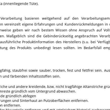
da (innenliegende Tüte).
Verarbeitung basieren weitgehend auf den Verarbeitungsem
ehen vereinzelt eigene Erfahrungen und Kundenrückmeldungen in 
hinweise geben wir nach bestem Wissen ohne Anspruch auf Volls
sen. Maßgeblich sind die Gebinderückseitig angebrachten Verar
ausführliche Produktinformation des Herstellers (s.u. bei 'Verfü
itung des Produkts unbedingt lesen sollten. Im Bedarfsfall em
ähig, staubfrei sowie sauber, trocken, fest und fettfrei sein. Au
n und färbenden Inhaltsstoffen sein.
iche und andere kreidende, bzw. nicht tragfähige Altanstriche grü
mreste gründlich vom Untergrund abwaschen.
de gründlich abfegen
rungen und Sinterhaut an Putzoberflächen entfernen.
on entfernen.
der Mauerteile entfernen und mit artgleichem Material ausbessern