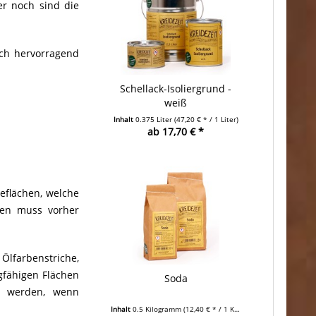
er noch sind die
ich hervorragend
Schellack-Isoliergrund -
weiß
Inhalt
0.375 Liter
(47,20 € * / 1 Liter)
ab 17,70 € *
eflächen, welche
nden muss vorher
lfarbenstriche,
gfähigen Flächen
Soda
t werden, wenn
Inhalt
0.5 Kilogramm
(12,40 € * / 1 Kilogramm)