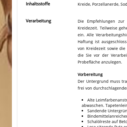
Inhaltsstoffe
Kreide, Porzellanerde, So
Verarbeitung
Die Empfehlungen zur 
Kreidezeit. Teilweise g
ein. Alle Verarbeitungs
Haftung ist ausgeschlos
von Kreidezeit sowie die 
die Sie vor der Verarbe
Probefläche anzulegen.
Vorbereitung
Der Untergrund muss tragf
frei von durchschlagende
Alte Leimfarbenanstr
abwaschen. Tapetenlei
Sandende Untergrün
Bindemittelanreiche
Schalölreste auf Bet
Lose sitzende Putz o