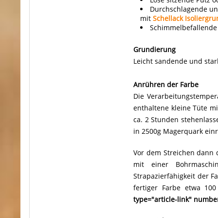
Durchschlagende und
mit
Schellack Isoliergru
Schimmelbefallende
Grundierung
Leicht sandende und sta
Anrühren der Farbe
Die Verarbeitungstempera
enthaltene kleine Tüte m
ca. 2 Stunden stehenlass
in 2500g Magerquark einr
Vor dem Streichen dann 
mit einer Bohrmasch
Strapazierfähigkeit der F
fertiger Farbe etwa 10
type="article-link" numbe