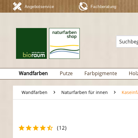
Angebotservice
Fachberatung
Wandfarben
Putze
Farbpigmente
Hol
Wandfarben
Naturfarben für innen
Kaseinf
(
12
)