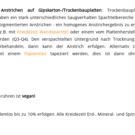
nstrichen auf Gipskarton-/Trockenbauplatten
: Trockenbaup
aben ein stark unterschiedliches Saugverhalten Spachtelbereiche 
pigmentierten Anstrichen - ein homogenes Anstrichergebnis zu e
 z.B. mit
Kreidezeit Wandspachtel
oder einem vom Plattenherstel
werden (Q3-Q4). Den verspachtelten Untergrund nach Trocknun
behandeln, dann kann der Anstrich erfolgen. Alternativ zu
 mit einem
Papiervlies
tapeziert werden, dies ist dann oh
nrühren ist
vegan!
mlos bis zu 10% erfolgen. Alle Kreidezeit Erd-, Mineral- und Spi