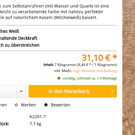
e zum Selbstanrühren (mit Wasser und Quark) ist eine
eicht zu verarbeitende Farbe mit nahezu perfekter
die auf natürlichem Kasein (Milcheiweiß) basiert.
ches Weiß
altende Deckkraft
h zu überstreichen
31,10 € *
Inhalt:
7 Kilogramm (4,44 € * / 1 Kilogramm)
inkl. MwSt.
zzgl. Versand und Zahlung
vorrätig, Lieferzeit ca. 1-3 Werktage
In den
Warenkorb
chen
Merken
Bewerten
K2201-7
tück:
7.7 kg