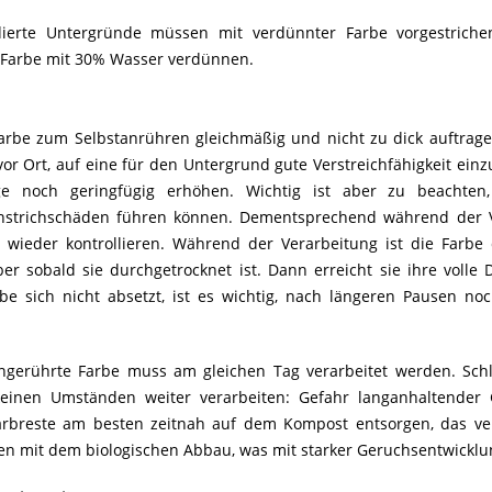
dierte Untergründe müssen mit verdünnter Farbe vorgestrich
e Farbe mit 30% Wasser verdünnen.
arbe zum Selbstanrühren gleichmäßig und nicht zu dick auftrage
vor Ort, auf eine für den Untergrund gute Verstreichfähigkeit einzu
e noch geringfügig erhöhen. Wichtig ist aber zu beachten
strichschäden führen können. Dementsprechend während der V
ieder kontrollieren. Während der Verarbeitung ist die Farbe 
er sobald sie durchgetrocknet ist. Dann erreicht sie ihre volle 
be sich nicht absetzt, ist es wichtig, nach längeren Pausen no
gerührte Farbe muss am gleichen Tag verarbeitet werden. Schl
keinen Umständen weiter verarbeiten: Gefahr langanhaltender
rbreste am besten zeitnah auf dem Kompost entsorgen, das ver
en mit dem biologischen Abbau, was mit starker Geruchsentwicklu