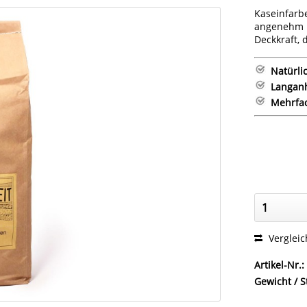
Kaseinfarb
angenehm l
Deckkraft, 
Natürli
Langanh
Mehrfac
Verglei
Artikel-Nr.:
Gewicht / S