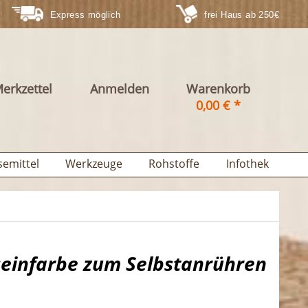
Express möglich
frei Haus ab 250€
erkzettel
Anmelden
Warenkorb
0,00 € *
semittel
Werkzeuge
Rohstoffe
Infothek
einfarbe zum Selbstanrühren