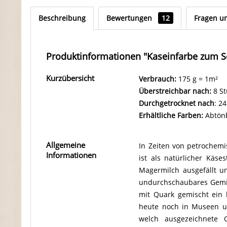
Beschreibung
Bewertungen
12
Fragen u
Produktinformationen "Kaseinfarbe zum S
Kurzübersicht
Verbrauch:
175 g = 1m²
Überstreichbar nach:
8 S
Durchgetrocknet nach
: 2
Erhältliche Farben:
Abtönb
Allgemeine
In Zeiten von petrochemi
Informationen
ist als natürlicher Käs
Magermilch ausgefällt u
undurchschaubares Gemis
mit Quark gemischt ein 
heute noch in Museen un
welch ausgezeichnete Q