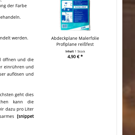
ung der Farbe
ehandeln.
ndelt werden.
Abdeckplane Malerfolie
Profiplane reißfest
Inhalt
1 Stück
4,90 € *
l öffnen und die
er einrühren und
ser auflösen und
chsten geht dies
ichen kann die
ir dazu pro Liter
ngsarmes
[snippet