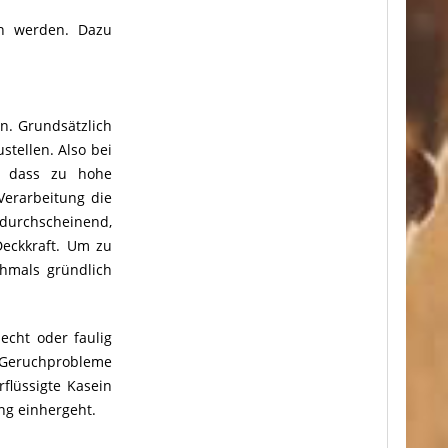
en werden. Dazu
n. Grundsätzlich
stellen. Also bei
, dass zu hohe
erarbeitung die
durchscheinend,
Deckkraft. Um zu
chmals gründlich
echt oder faulig
 Geruchprobleme
flüssigte Kasein
ng einhergeht.