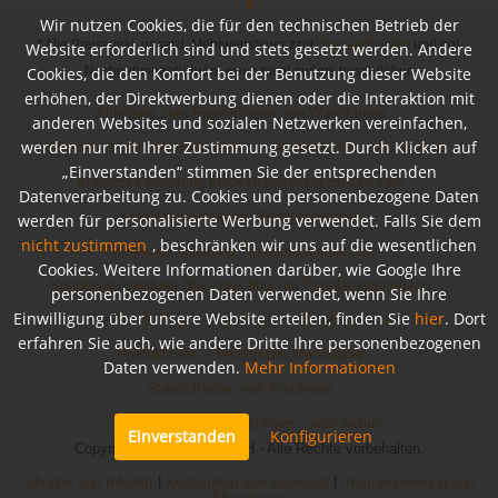
Wir nutzen Cookies, die für den technischen Betrieb der
* Alle Preise inkl. gesetzl. Mehrwertsteuer zzgl.
Versandkosten
und ggf.
Website erforderlich sind und stets gesetzt werden. Andere
Cookies, die den Komfort bei der Benutzung dieser Website
Nachnahmegebühren, wenn nicht anders beschrieben
erhöhen, der Direktwerbung dienen oder die Interaktion mit
Anleitung zum Pigmentieren von Wandfarben
anderen Websites und sozialen Netzwerken vereinfachen,
werden nur mit Ihrer Zustimmung gesetzt. Durch Klicken auf
Farbkarten, Flyer und Broschüren
Inspirationen und Beispiele
„Einverstanden“ stimmen Sie der entsprechenden
Kreidezeit Anleitung Fleckspachtelung Stucco Fein
Datenverarbeitung zu. Cookies und personenbezogene Daten
Kreidezeit Anleitung Öle pigmentieren
werden für personalisierte Werbung verwendet. Falls Sie dem
nicht zustimmen
, beschränken wir uns auf die wesentlichen
Kreidezeit Anleitung Pigmente anmischen
Cookies. Weitere Informationen darüber, wie Google Ihre
Kreidezeit Anleitung Stuccotechnik mit Perlglanzpigmenten
personenbezogenen Daten verwendet, wenn Sie Ihre
Einwilligung über unsere Website erteilen, finden Sie
hier
. Dort
Kreidezeit Blog
Kreidezeit Produktbroschüre
erfahren Sie auch, wie andere Dritte Ihre personenbezogenen
Produktinfos – Technische Merkblätter
Daten verwenden.
Mehr Informationen
Standölfarben von Kreidezeit
Untergrundvoraussetzungen – was wofür?
Einverstanden
Konfigurieren
Copyright © Bioraum GmbH - Alle Rechte vorbehalten.
Shoptik von Info-Art
|
Konzeption von ecomsult
|
Programmierung von