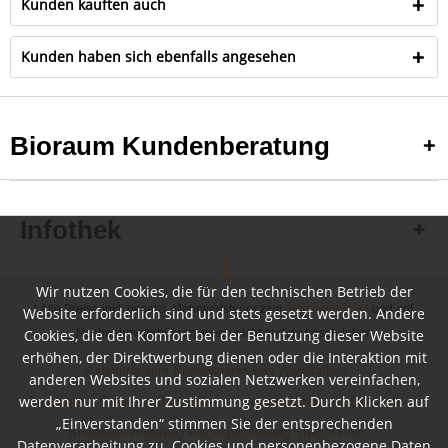
Kunden kauften auch
Kunden haben sich ebenfalls angesehen
Bioraum Kundenberatung
Infothek
Wir nutzen Cookies, die für den technischen Betrieb der
* Alle Preise inkl. gesetzl. Mehrwertsteuer zzgl.
Versandkosten
und ggf.
Website erforderlich sind und stets gesetzt werden. Andere
Cookies, die den Komfort bei der Benutzung dieser Website
Nachnahmegebühren, wenn nicht anders beschrieben
erhöhen, der Direktwerbung dienen oder die Interaktion mit
Anleitung zum Pigmentieren von Wandfarben
anderen Websites und sozialen Netzwerken vereinfachen,
werden nur mit Ihrer Zustimmung gesetzt. Durch Klicken auf
Farbkarten, Flyer und Broschüren
Inspirationen und Beispiele
„Einverstanden“ stimmen Sie der entsprechenden
Kreidezeit Anleitung Fleckspachtelung Stucco Fein
Datenverarbeitung zu. Cookies und personenbezogene Daten