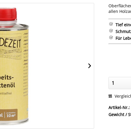
Oberflächen
allen Holza
Tief ei
Schmut
Für Leb
Verglei
Artikel-Nr.:
Gewicht / S