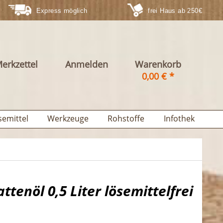
Express möglich
frei Haus ab 250€
erkzettel
Anmelden
Warenkorb
0,00 € *
semittel
Werkzeuge
Rohstoffe
Infothek
ttenöl 0,5 Liter lösemittelfrei