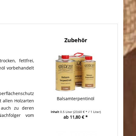
Zubehör
cken, fettfrei,
enöl vorbehandelt
Oberflächenschutz
Balsamterpentinöl
t allen Holzarten
s auch zu deren
Inhalt
0.5 Liter
(23,60 € * / 1 Liter)
 Nachfolger vom
ab 11,80 € *