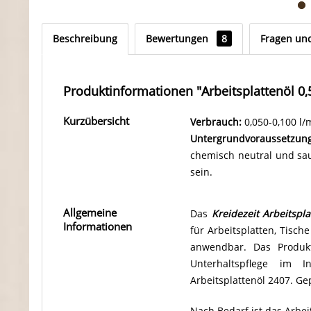
Beschreibung
Bewertungen
8
Fragen un
Produktinformationen "Arbeitsplattenöl 0,5 
Kurzübersicht
Verbrauch:
0,050-0,100 l/
Untergrundvoraussetzun
chemisch neutral und saug
sein.
Allgemeine
Das
Kreidezeit Arbeitspla
Informationen
für Arbeitsplatten, Tisch
anwendbar. Das Produkt
Unterhaltspflege im I
Arbeitsplattenöl 2407. Ge
Nach Bedarf ist das Arbei