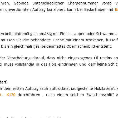
ühren, Gebinde unterschiedlicher Chargennummer vorab v
 den unverdünnten Auftrag konzipiert, kann bei Bedarf aber mit
B
t Arbeitsplattenöl gleichmäßig mit Pinsel, Lappen oder Schwamm a
t müssen Sie die behandelte Fläche mit einem trockenen, fussel
 bis ein gleichmäßiges, seidenmattes Oberflächenbild entsteht.
der Verarbeitung darauf, dass nicht eingezogenes Öl
restlos
ent
nöl muss vollständig in das Holz eindringen und darf
keine Schi
darf)
 dem ersten Auftrag rauh auftrocknet (aufgestellte Holzfasern), 
0
-
K120
durchführen - nach einem solchen Zwischenschliff w