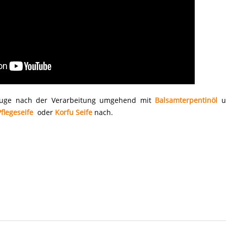
euge nach der Verarbeitung umgehend mit
Balsamterpentinöl
u
Pflegeseife
oder
Korfu Seife
nach.