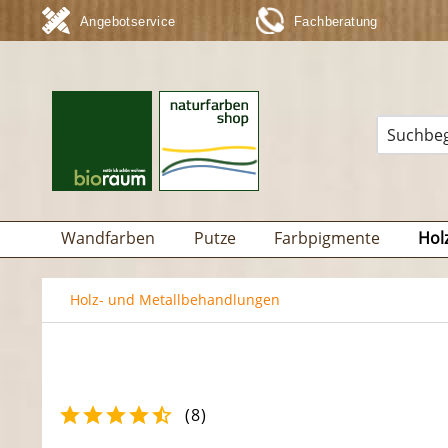
Angebotservice
Fachberatung
Wandfarben
Putze
Farbpigmente
Hol
Holz- und Metallbehandlungen
(
8
)