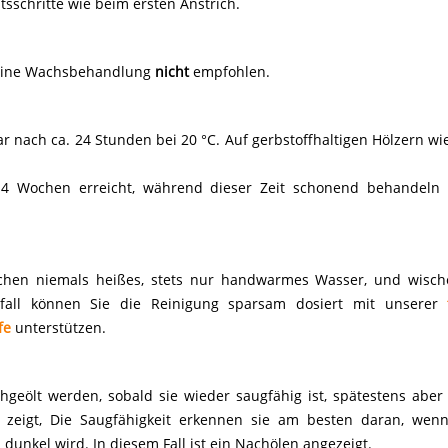
tsschritte wie beim ersten Anstrich.
 eine Wachsbehandlung
nicht
empfohlen.
 nach ca. 24 Stunden bei 20 °C. Auf gerbstoffhaltigen Hölzern wi
 4 Wochen erreicht, während dieser Zeit schonend behandeln
hen niemals heißes, stets nur handwarmes Wasser, und wische
sfall können Sie die Reinigung sparsam dosiert mit unserer
fe
unterstützen.
hgeölt werden, sobald sie wieder saugfähig ist, spätestens abe
n zeigt, Die Saugfähigkeit erkennen sie am besten daran, wen
dunkel wird. In diesem Fall ist ein Nachölen angezeigt.