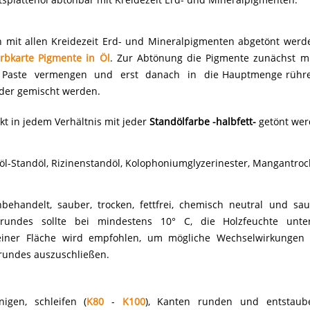
n mit allen Kreidezeit Erd- und Mineralpigmenten abgetönt werd
rbkarte Pigmente in Öl
. Zur Abtönung die Pigmente zunächst m
 Paste vermengen und erst danach in die Hauptmenge rühre
nder gemischt werden.
kt in jedem Verhältnis mit jeder
Standölfarbe -halbfett-
getönt wer
lzöl-Standöl, Rizinenstandöl, Kolophoniumglyzerinester, Mangantro
handelt, sauber, trocken, fettfrei, chemisch neutral und sau
rundes sollte bei mindestens 10° C, die Holzfeuchte unte
iner Fläche wird empfohlen, um mögliche Wechselwirkungen 
grundes auszuschließen.
igen, schleifen (
K80
-
K100
), Kanten runden und entstaub