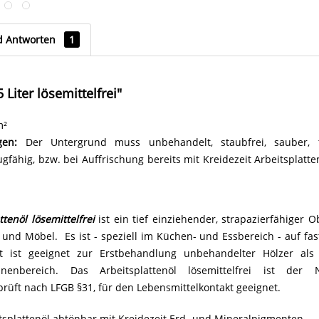
d Antworten
1
Liter lösemittelfrei"
m²
gen:
Der Untergrund muss unbehandelt, staubfrei, sauber, tro
fähig, bzw. bei Auffrischung bereits mit Kreidezeit Arbeitsplatt
ttenöl
lösemittelfrei
ist ein tief einziehender, strapazierfähiger 
e und Möbel. Es ist - speziell im Küchen- und Essbereich - auf fas
 ist geeignet zur Erstbehandlung unbehandelter Hölzer al
nnenbereich. Das Arbeitsplattenöl lösemittelfrei ist der
prüft nach LFGB §31, für den Lebensmittelkontakt geeignet.
tsplattenöl abtönbar mit Kreidezeit Erd- und Mineralpigmenten.