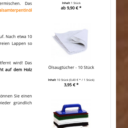
ermischen. Das
Inhalt
1 Stück
ab 9,90 € *
alsamterpentinöl
uf. Nach etwa 10
freien Lappen so
fernt wird! Das
Ölsaugtücher - 10 Stück
cht auf dem Holz
Inhalt
10 Stück
(0,40 € * / 1 Stück)
3,95 € *
können Sie einen
ieder gründlich