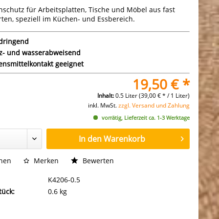
schutz für Arbeitsplatten, Tische und Möbel aus fast
rten, speziell im Küchen- und Essbereich.
ndringend
z- und wasserabweisend
ensmittelkontakt geeignet
19,50 € *
Inhalt:
0.5 Liter (39,00 € * / 1 Liter)
inkl. MwSt.
zzgl. Versand und Zahlung
vorrätig, Lieferzeit ca. 1-3 Werktage
In den
Warenkorb
chen
Merken
Bewerten
K4206-0.5
tück:
0.6 kg