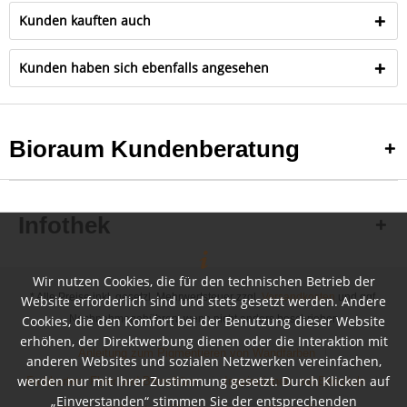
Kunden kauften auch
Kunden haben sich ebenfalls angesehen
Bioraum Kundenberatung
Infothek
Wir nutzen Cookies, die für den technischen Betrieb der
* Alle Preise inkl. gesetzl. Mehrwertsteuer zzgl.
Versandkosten
und ggf.
Website erforderlich sind und stets gesetzt werden. Andere
Cookies, die den Komfort bei der Benutzung dieser Website
Nachnahmegebühren, wenn nicht anders beschrieben
erhöhen, der Direktwerbung dienen oder die Interaktion mit
Anleitung zum Pigmentieren von Wandfarben
anderen Websites und sozialen Netzwerken vereinfachen,
werden nur mit Ihrer Zustimmung gesetzt. Durch Klicken auf
Farbkarten, Flyer und Broschüren
Inspirationen und Beispiele
„Einverstanden“ stimmen Sie der entsprechenden