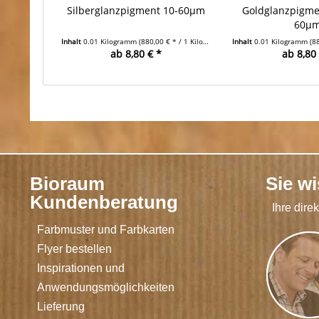
Silberglanzpigment 10-60µm
Goldglanzpigme
60µ
Inhalt
0.01 Kilogramm
(880,00 € * / 1 Kilogramm)
Inhalt
0.01 Kilogramm
(88
ab 8,80 € *
ab 8,80 
Bioraum
Sie w
Kundenberatung
Ihre dire
Farbmuster und Farbkarten
Flyer bestellen
Inspirationen und
Anwendungsmöglichkeiten
Lieferung