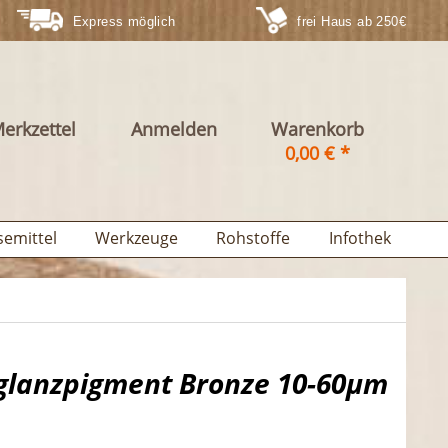
Express möglich
frei Haus ab 250€
erkzettel
Anmelden
Warenkorb
0,00 € *
semittel
Werkzeuge
Rohstoffe
Infothek
glanzpigment Bronze 10-60µm