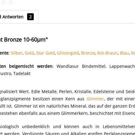
d Antworten
2
nt Bronze 10-60µm"
mente
:
Silber
,
Gold
,
Star Gold
,
Glitzergold
,
Bronze
,
Rot-Braun
,
Blau
,
R
ten beigemischt werden
: Wandlasur Bindemittel, Lappenwach
ustro, Tadelakt
gnalisiert Wert. Edle Metalle, Perlen, Kristalle, Edelsteine und Sei
rlglanzpigmente besitzen einen Kern aus
Glimmer
, der mit ein
lt ist. Glimmer ist ein natürliches Mineral, das auf der ganzen Erd
 bestehen ebenfalls aus einem Glimmerkern, beschichtet mit Eisen
siologisch unbedenklich und können auch in Lebensmittelv
zt werden. Verdünnte Säuren und Alkalien greifen Perlglanzpigmen