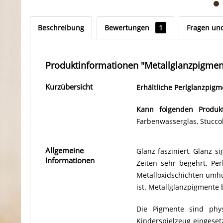
Beschreibung
Bewertungen
1
Fragen un
Produktinformationen "Metallglanzpigme
Kurzübersicht
Erhältliche Perlglanzpig
Kann folgenden Produk
Farbenwasserglas, Stuccol
Allgemeine
Glanz fasziniert, Glanz si
Informationen
Zeiten sehr begehrt. Pe
Metalloxidschichten umhül
ist. Metallglanzpigmente
Die Pigmente sind phy
Kinderspielzeug eingeset