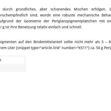
te durch gründliches, aber schonendes Mischen erfolgen.
bruchempfindlich sind, würde eine robuste mechanische Beha
ufgrund der Geometrie der Perlglanzpigmentplättchen mit ein
 g ist ihre Benetzung relativ einfach und schnell.
pigmenten auf den Bindemittelanteil sollte nicht mehr als 5 – 
em Liter [snippet type="article-link" number="K511"] ca. 50 g Per
e