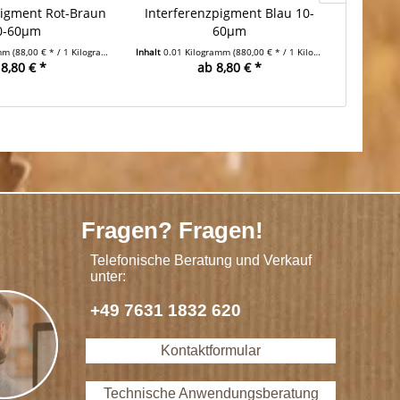
pigment Rot-Braun
Interferenzpigment Blau 10-
Interfe
0-60µm
60µm
amm
(88,00 € * / 1 Kilogramm)
Inhalt
0.01 Kilogramm
(880,00 € * / 1 Kilogramm)
Inhalt
0.01
8,80 € *
ab 8,80 € *
Fragen? Fragen!
Telefonische Beratung und Verkauf
unter:
+49 7631 1832 620
Kontaktformular
Technische Anwendungsberatung