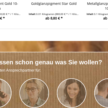
nt Gold 10-
Goldglanzpigment Star Gold
Metallglanz
m
1
0,00 € * / 1 Kilogramm)
Inhalt
0.01 Kilogramm
(880,00 € * / 1 Kilogramm)
Inhalt
0.1 Kilogr
€ *
ab 8,80 € *
ab 
issen schon genau was Sie wollen?
kten Ansprechpartner für: