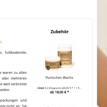
Zubehör
ot
s, Fußbodenöle,
de waren zu allen
Punisches Wachs
er oder mehreren
e weit verbreitet
Inhalt
0.4 Kilogramm
(45,00 € * / 1 Kilogramm)
oxiden.
ab 18,00 € *
erpackungen und
te nicht an. Sie