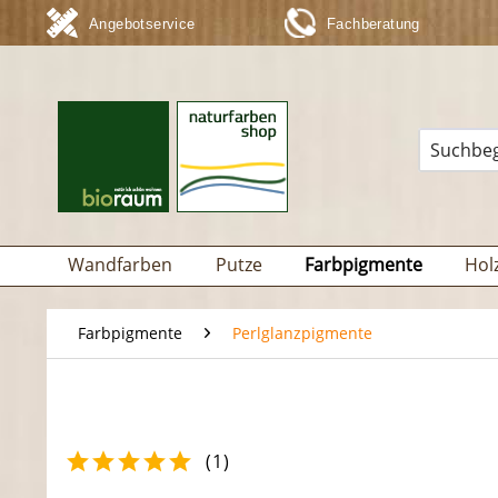
Angebotservice
Fachberatung
Wandfarben
Putze
Farbpigmente
Hol
Farbpigmente
Perlglanzpigmente
(
1
)