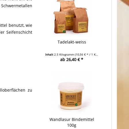
n Schwermetallen
tel benutzt, wie
er Seifenschicht
Tadelakt-weiss
Inhalt
2.5 Kilogramm
(10,56 € * / 1 Kilogramm)
ab 26,40 € *
loberflächen zu
Wandlasur Bindemittel
100g