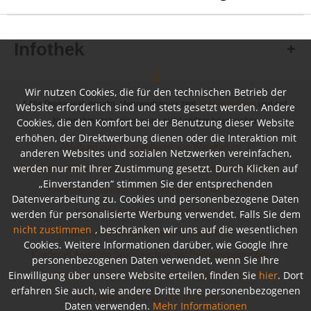
Infothek
Wir nutzen Cookies, die für den technischen Betrieb der
* Alle Preise inkl. gesetzl. Mehrwertsteuer zzgl.
Versandkosten
und ggf.
Website erforderlich sind und stets gesetzt werden. Andere
Cookies, die den Komfort bei der Benutzung dieser Website
Nachnahmegebühren, wenn nicht anders beschrieben
erhöhen, der Direktwerbung dienen oder die Interaktion mit
Anleitung zum Pigmentieren von Wandfarben
anderen Websites und sozialen Netzwerken vereinfachen,
werden nur mit Ihrer Zustimmung gesetzt. Durch Klicken auf
Farbkarten, Flyer und Broschüren
Inspirationen und Beispiele
„Einverstanden“ stimmen Sie der entsprechenden
Kreidezeit Anleitung Fleckspachtelung Stucco Fein
Datenverarbeitung zu. Cookies und personenbezogene Daten
Kreidezeit Anleitung Öle pigmentieren
werden für personalisierte Werbung verwendet. Falls Sie dem
nicht zustimmen
, beschränken wir uns auf die wesentlichen
Kreidezeit Anleitung Pigmente anmischen
Cookies. Weitere Informationen darüber, wie Google Ihre
Kreidezeit Anleitung Stuccotechnik mit Perlglanzpigmenten
personenbezogenen Daten verwendet, wenn Sie Ihre
Einwilligung über unsere Website erteilen, finden Sie
hier
. Dort
Kreidezeit Blog
Kreidezeit Produktbroschüre
erfahren Sie auch, wie andere Dritte Ihre personenbezogenen
Produktinfos – Technische Merkblätter
Daten verwenden.
Mehr Informationen