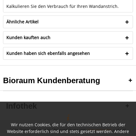
Kalkulieren Sie den Verbrauch für Ihren Wandanstrich.
Ähnliche Artikel
Kunden kauften auch
Kunden haben sich ebenfalls angesehen
Bioraum Kundenberatung
Infothek
Wir nutzen Cookies, die für den technischen Betrieb der
* Alle Preise inkl. gesetzl. Mehrwertsteuer zzgl.
Versandkosten
und ggf.
Website erforderlich sind und stets gesetzt werden. Andere