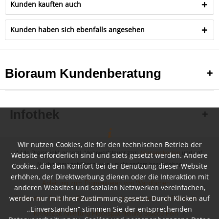
Kunden kauften auch
Kunden haben sich ebenfalls angesehen
Bioraum Kundenberatung
Infothek
Wir nutzen Cookies, die für den technischen Betrieb der
* Alle Preise inkl. gesetzl. Mehrwertsteuer zzgl.
Versandkosten
und ggf.
Website erforderlich sind und stets gesetzt werden. Andere
Cookies, die den Komfort bei der Benutzung dieser Website
Nachnahmegebühren, wenn nicht anders beschrieben
erhöhen, der Direktwerbung dienen oder die Interaktion mit
Anleitung zum Pigmentieren von Wandfarben
anderen Websites und sozialen Netzwerken vereinfachen,
werden nur mit Ihrer Zustimmung gesetzt. Durch Klicken auf
Farbkarten, Flyer und Broschüren
Inspirationen und Beispiele
„Einverstanden“ stimmen Sie der entsprechenden
Kreidezeit Anleitung Fleckspachtelung Stucco Fein