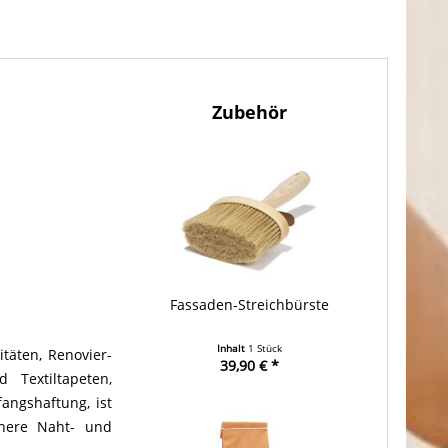
Zubehör
Fassaden-Streichbürste
Inhalt
1 Stück
täten, Renovier-
39,90 € *
 Textiltapeten,
angshaftung, ist
ichere Naht- und