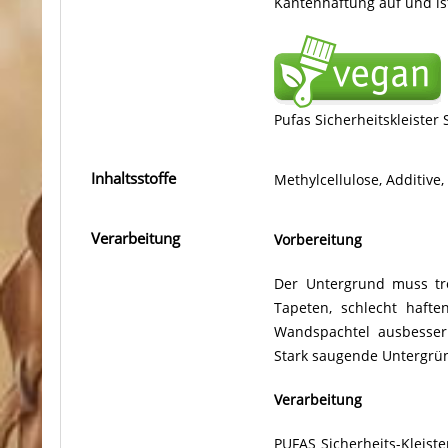
Kantenhaftung auf und is
Pufas Sicherheitskleister 
Inhaltsstoffe
Methylcellulose, Additive
Verarbeitung
Vorbereitung
Der Untergrund muss troc
Tapeten, schlecht haft
Wandspachtel ausbesse
Stark saugende Untergrün
Verarbeitung
PUFAS Sicherheits-Kleiste