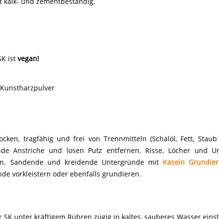
t kalk- und zementbeständig.
SK ist
vegan!
, Kunstharzpulver
ken, tragfähig und frei von Trennmitteln (Schalöl, Fett, Staub u
ende Anstriche und losen Putz entfernen. Risse, Löcher und U
rn. Sandende und kreidende Untergründe mit
Kasein Grundie
de vorkleistern oder ebenfalls grundieren.
r SK unter kräftigem Rühren zügig in kaltes, sauberes Wasser ein