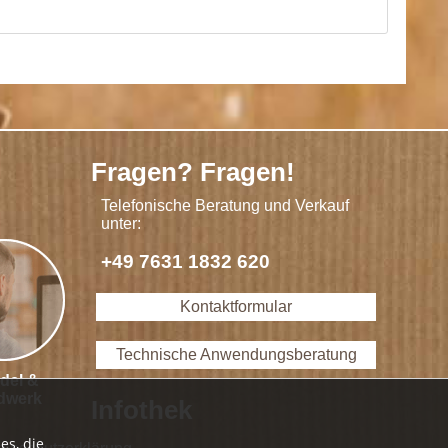
Fragen? Fragen!
Telefonische Beratung und Verkauf
unter:
+49 7631 1832 620
Kontaktformular
Technische Anwendungsberatung
del &
dwerk
Infothek
es, die