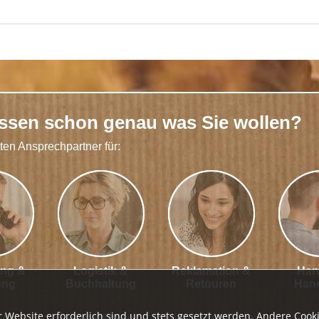
issen schon genau was Sie wollen?
kten Ansprechpartner für:
ung &
Logistik &
Reklamation &
Han
ung
Buchhaltung
Retouren
Han
r Website erforderlich sind und stets gesetzt werden. Andere Cooki
Geschäftsleitung
|
Media
|
Lager
|
Jobs