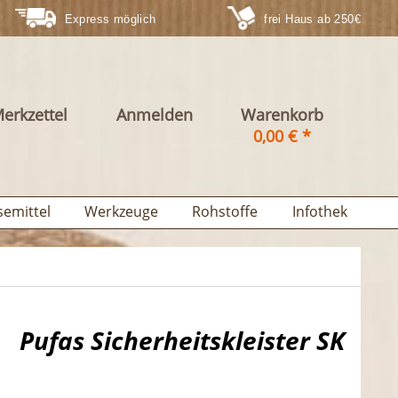
Express möglich
frei Haus ab 250€
erkzettel
Anmelden
Warenkorb
0,00 € *
semittel
Werkzeuge
Rohstoffe
Infothek
Pufas Sicherheitskleister SK