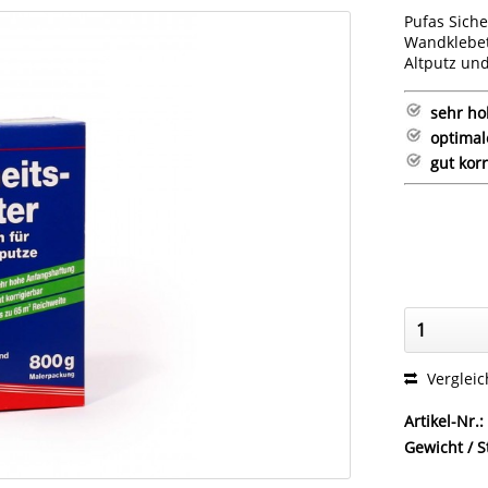
Pufas Siche
Wandklebet
Altputz und
sehr ho
optimal
gut korr
Verglei
Artikel-Nr.:
Gewicht / S