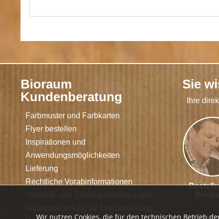
Bioraum
Sie w
Kundenberatung
Ihre dire
Farbmuster und Farbkarten
Flyer bestellen
Inspirationen und
Anwendungsmöglichkeiten
Lieferung
Rechtliche Vorabinformationen
Bestell
Versand- und Zahlungsbedingungen
Berat
Widerrufsformular für Ihre Bestellung
Wir nutzen Cookies, die für den technischen Betrieb de