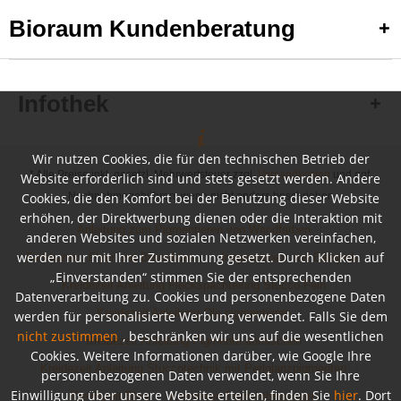
Bioraum Kundenberatung
Infothek
Wir nutzen Cookies, die für den technischen Betrieb der
* Alle Preise inkl. gesetzl. Mehrwertsteuer zzgl.
Versandkosten
und ggf.
Website erforderlich sind und stets gesetzt werden. Andere
Cookies, die den Komfort bei der Benutzung dieser Website
Nachnahmegebühren, wenn nicht anders beschrieben
erhöhen, der Direktwerbung dienen oder die Interaktion mit
Anleitung zum Pigmentieren von Wandfarben
anderen Websites und sozialen Netzwerken vereinfachen,
werden nur mit Ihrer Zustimmung gesetzt. Durch Klicken auf
Farbkarten, Flyer und Broschüren
Inspirationen und Beispiele
„Einverstanden“ stimmen Sie der entsprechenden
Kreidezeit Anleitung Fleckspachtelung Stucco Fein
Datenverarbeitung zu. Cookies und personenbezogene Daten
Kreidezeit Anleitung Öle pigmentieren
werden für personalisierte Werbung verwendet. Falls Sie dem
nicht zustimmen
, beschränken wir uns auf die wesentlichen
Kreidezeit Anleitung Pigmente anmischen
Cookies. Weitere Informationen darüber, wie Google Ihre
Kreidezeit Anleitung Stuccotechnik mit Perlglanzpigmenten
personenbezogenen Daten verwendet, wenn Sie Ihre
Einwilligung über unsere Website erteilen, finden Sie
hier
. Dort
Kreidezeit Blog
Kreidezeit Produktbroschüre