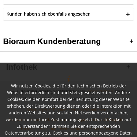
Kunden haben sich ebenfalls angesehen
Bioraum Kundenberatung
Infothek
Wir nutzen Cookies, die für den technischen Betrieb der
* Alle Preise inkl. gesetzl. Mehrwertsteuer zzgl.
Versandkosten
und ggf.
Website erforderlich sind und stets gesetzt werden. Andere
Cookies, die den Komfort bei der Benutzung dieser Website
Nachnahmegebühren, wenn nicht anders beschrieben
erhöhen, der Direktwerbung dienen oder die Interaktion mit
Anleitung zum Pigmentieren von Wandfarben
anderen Websites und sozialen Netzwerken vereinfachen,
werden nur mit Ihrer Zustimmung gesetzt. Durch Klicken auf
Farbkarten, Flyer und Broschüren
Inspirationen und Beispiele
„Einverstanden“ stimmen Sie der entsprechenden
Kreidezeit Anleitung Fleckspachtelung Stucco Fein
Datenverarbeitung zu. Cookies und personenbezogene Daten