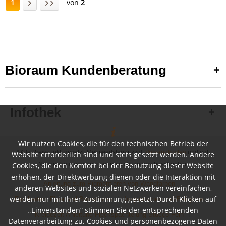
1
von
2
Bioraum Kundenberatung
Infothek
Wir nutzen Cookies, die für den technischen Betrieb der
* Alle Preise inkl. gesetzl. Mehrwertsteuer zzgl.
Versandkosten
und ggf.
Website erforderlich sind und stets gesetzt werden. Andere
Nachnahmegebühren, wenn nicht anders beschrieben
Cookies, die den Komfort bei der Benutzung dieser Website
erhöhen, der Direktwerbung dienen oder die Interaktion mit
Anleitung zum Pigmentieren von Wandfarben
anderen Websites und sozialen Netzwerken vereinfachen,
werden nur mit Ihrer Zustimmung gesetzt. Durch Klicken auf
Farbkarten, Flyer und Broschüren
Inspirationen und Beispiele
„Einverstanden“ stimmen Sie der entsprechenden
Kreidezeit Anleitung Fleckspachtelung Stucco Fein
Datenverarbeitung zu. Cookies und personenbezogene Daten