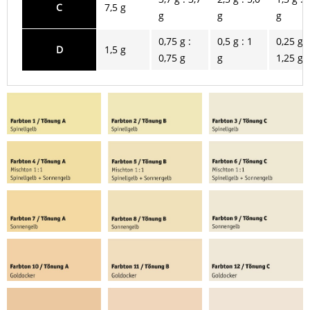
C
7,5 g
g
g
g
0,75 g :
0,5 g : 1
0,25 g :
D
1,5 g
0,75 g
g
1,25 g