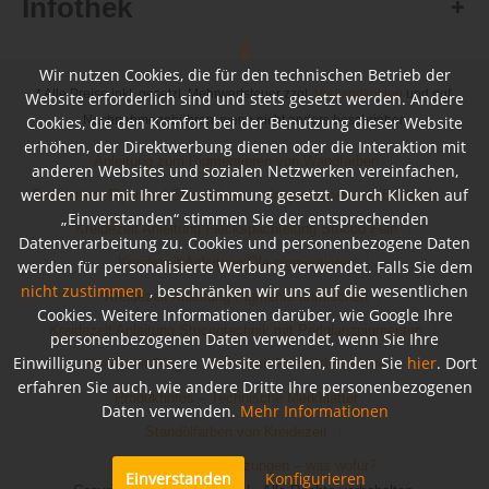
Infothek
Wir nutzen Cookies, die für den technischen Betrieb der
* Alle Preise inkl. gesetzl. Mehrwertsteuer zzgl.
Versandkosten
und ggf.
Website erforderlich sind und stets gesetzt werden. Andere
Cookies, die den Komfort bei der Benutzung dieser Website
Nachnahmegebühren, wenn nicht anders beschrieben
erhöhen, der Direktwerbung dienen oder die Interaktion mit
Anleitung zum Pigmentieren von Wandfarben
anderen Websites und sozialen Netzwerken vereinfachen,
werden nur mit Ihrer Zustimmung gesetzt. Durch Klicken auf
Farbkarten, Flyer und Broschüren
Inspirationen und Beispiele
„Einverstanden“ stimmen Sie der entsprechenden
Kreidezeit Anleitung Fleckspachtelung Stucco Fein
Datenverarbeitung zu. Cookies und personenbezogene Daten
Kreidezeit Anleitung Öle pigmentieren
werden für personalisierte Werbung verwendet. Falls Sie dem
nicht zustimmen
, beschränken wir uns auf die wesentlichen
Kreidezeit Anleitung Pigmente anmischen
Cookies. Weitere Informationen darüber, wie Google Ihre
Kreidezeit Anleitung Stuccotechnik mit Perlglanzpigmenten
personenbezogenen Daten verwendet, wenn Sie Ihre
Einwilligung über unsere Website erteilen, finden Sie
hier
. Dort
Kreidezeit Blog
Kreidezeit Produktbroschüre
erfahren Sie auch, wie andere Dritte Ihre personenbezogenen
Produktinfos – Technische Merkblätter
Daten verwenden.
Mehr Informationen
Standölfarben von Kreidezeit
Untergrundvoraussetzungen – was wofür?
Einverstanden
Konfigurieren