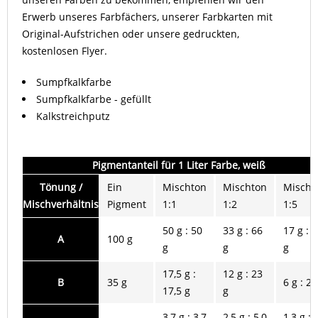
Erwerb unseres Farbfächers, unserer Farbkarten mit
Original-Aufstrichen oder unsere gedruckten,
kostenlosen Flyer.
Sumpfkalkfarbe
Sumpfkalkfarbe - gefüllt
Kalkstreichputz
Pigmentanteil für 1 Liter Farbe, weiß
Tönung /
Ein
Mischton
Mischton
Mischt
Mischverhältnis
Pigment
1:1
1:2
1:5
50 g : 50
33 g : 66
17 g : 
A
100 g
g
g
g
17,5 g :
12 g : 23
B
35 g
6 g : 29
17,5 g
g
3,7 g : 3,7
2,5 g : 5,0
1,3 g : 