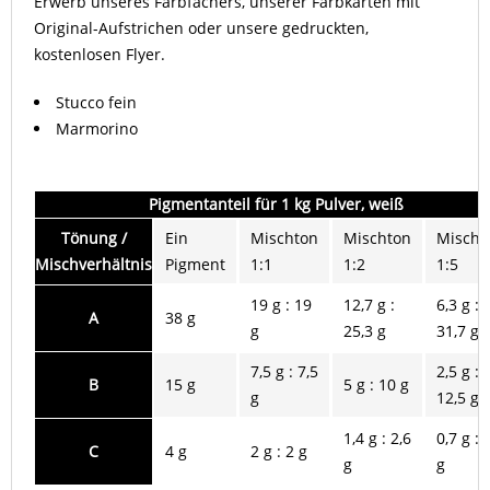
Erwerb unseres Farbfächers, unserer Farbkarten mit
Original-Aufstrichen oder unsere gedruckten,
kostenlosen Flyer.
Stucco fein
Marmorino
Pigmentanteil für 1 kg Pulver, weiß
Tönung /
Ein
Mischton
Mischton
Mischt
Mischverhältnis
Pigment
1:1
1:2
1:5
19 g : 19
12,7 g :
6,3 g :
A
38 g
g
25,3 g
31,7 g
7,5 g : 7,5
2,5 g :
B
15 g
5 g : 10 g
g
12,5 g
1,4 g : 2,6
0,7 g : 
C
4 g
2 g : 2 g
g
g