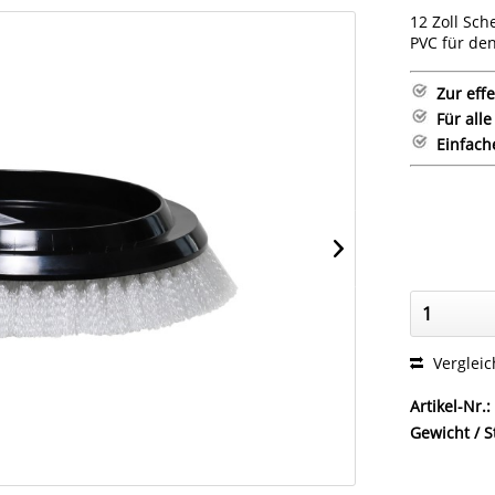
12 Zoll Sch
PVC für den
Zur eff
Für all
Einfac
Verglei
Artikel-Nr.:
Gewicht / S