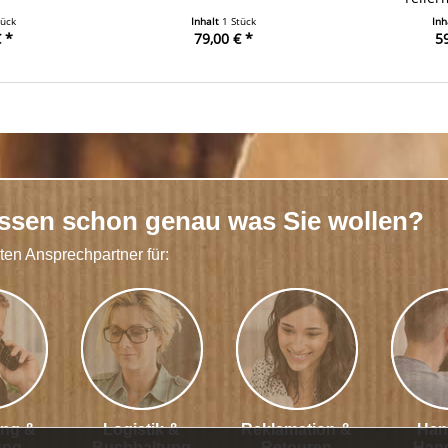
tück
Inhalt
1 Stück
Inh
 *
79,00 € *
59
issen schon genau was Sie wollen?
kten Ansprechpartner für:
ung &
Logistik &
Reklamation &
Han
ung
Buchhaltung
Retouren
Han