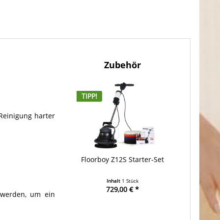
Zubehör
TIPP!
 Reinigung harter
Floorboy Z12S Starter-Set
Inhalt
1 Stück
729,00 € *
 werden, um ein