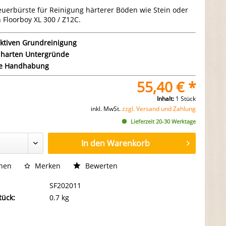
euerbürste für Reinigung härterer Böden wie Stein oder
 Floorboy XL 300 / Z12C.
ektiven Grundreinigung
e harten Untergründe
he Handhabung
55,40 € *
Inhalt:
1 Stück
inkl. MwSt.
zzgl. Versand und Zahlung
Lieferzeit 20-30 Werktage
In den
Warenkorb
chen
Merken
Bewerten
SF202011
tück:
0.7 kg