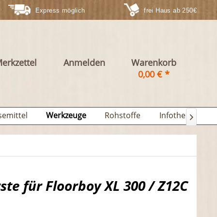
Express möglich
frei Haus ab 250€
erkzettel
Anmelden
Warenkorb
0,00 € *
semittel
Werkzeuge
Rohstoffe
Infothek

te für Floorboy XL 300 / Z12C