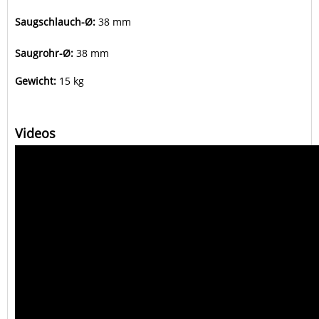
Saugschlauch-Ø:
38 mm
Saugrohr-Ø:
38 mm
Gewicht:
15 kg
Videos