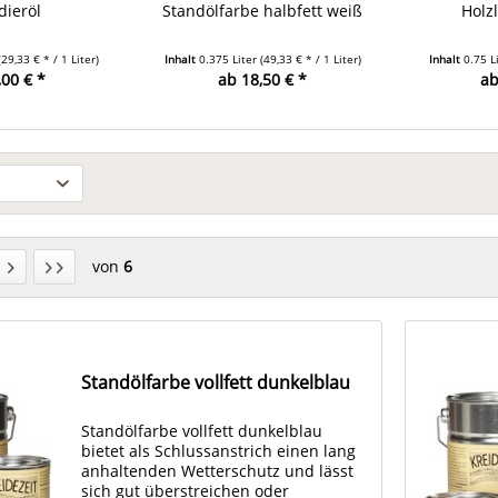
dieröl
Standölfarbe halbfett weiß
Holz
(29,33 € * / 1 Liter)
Inhalt
0.375 Liter
(49,33 € * / 1 Liter)
Inhalt
0.75 L
,00 € *
ab 18,50 € *
ab
von
6
Standölfarbe vollfett dunkelblau
Standölfarbe vollfett dunkelblau
bietet als Schlussanstrich einen lang
anhaltenden Wetterschutz und lässt
sich gut überstreichen oder