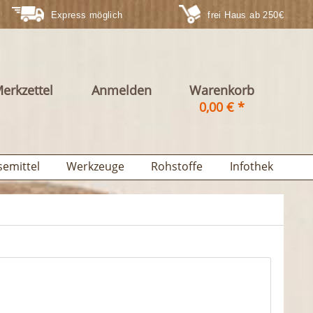
Express möglich
frei Haus ab 250€
erkzettel
Anmelden
Warenkorb
0,00 € *
semittel
Werkzeuge
Rohstoffe
Infothek