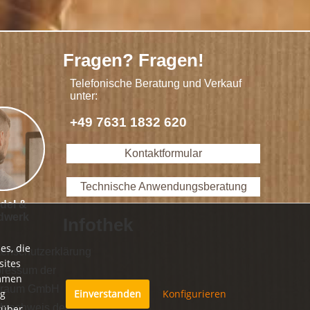
Fragen? Fragen!
Telefonische Beratung und Verkauf
unter:
+49 7631 1832 620
Kontaktformular
Technische Anwendungsberatung
del &
dwerk
Infothek
es, die
enschutzerklärung
sites
pressum der
immen
oraum GmbH
ng
Einverstanden
Konfigurieren
dnachweis der
rüber,