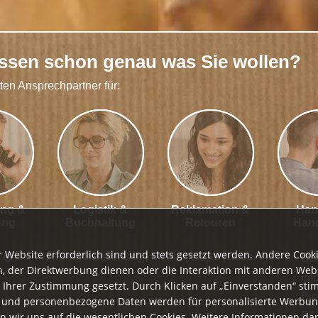
issen schon genau was Sie wollen?
kten Ansprechpartner für:
ung &
Logistik &
Reklamation &
Han
ung
Buchhaltung
Retouren
Han
r Website erforderlich sind und stets gesetzt werden. Andere Cooki
Geschäftsleitung
|
Media
|
Lager
|
Jobs
Dat
, der Direktwerbung dienen oder die Interaktion mit anderen Web
Im
 Ihrer Zustimmung gesetzt. Durch Klicken auf „Einverstanden“ st
Bi
s und personenbezogene Daten werden für personalisierte Werbu
Bil
n wir uns auf die wesentlichen Cookies. Weitere Informationen da