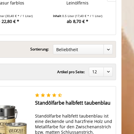
lasur farblos
Leinölfirnis
Stand
iter
(30,40 € * / 1 Liter)
Inhalt
0.5 Liter
(17,40 € * / 1 Liter)
Inhalt
0.
 22,80 € *
ab 8,70 € *
Sortierung:
Artikel pro Seite:
Standölfarbe halbfett taubenblau
Standölfarbe halbfett taubenblau ist
eine deckende und harzfreie Holz und
Metallfarbe für den Zwischenanstrich
bzw. matten Schlussanstrich.