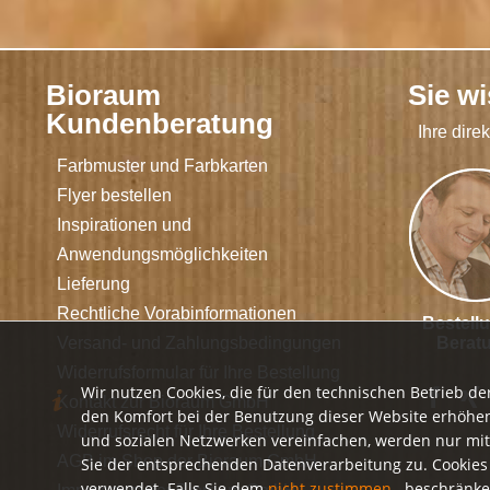
Bioraum
Sie w
Kundenberatung
Ihre dire
Farbmuster und Farbkarten
Flyer bestellen
Inspirationen und
Anwendungsmöglichkeiten
Lieferung
Rechtliche Vorabinformationen
Bestell
Versand- und Zahlungsbedingungen
Berat
Widerrufsformular für Ihre Bestellung
Wir nutzen Cookies, die für den technischen Betrieb de
Kontakt zur Bioraum GmbH
den Komfort bei der Benutzung dieser Website erhöhen
Widerrufsrecht für Ihre Bestellung
und sozialen Netzwerken vereinfachen, werden nur mit
AGB im Shop der Bioraum GmbH
Sie der entsprechenden Datenverarbeitung zu. Cookie
verwendet. Falls Sie dem
nicht zustimmen
, beschränke